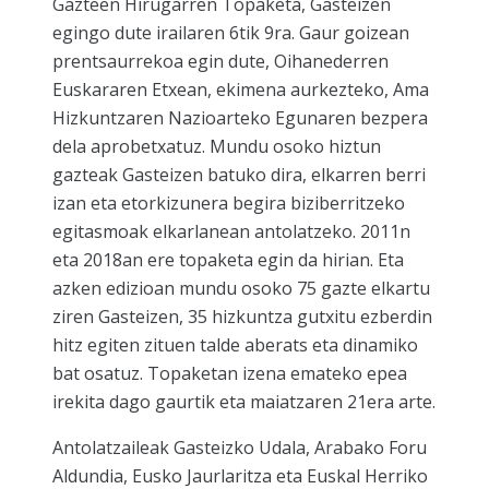
Gazteen Hirugarren Topaketa, Gasteizen
egingo dute irailaren 6tik 9ra. Gaur goizean
prentsaurrekoa egin dute, Oihanederren
Euskararen Etxean, ekimena aurkezteko, Ama
Hizkuntzaren Nazioarteko Egunaren bezpera
dela aprobetxatuz. Mundu osoko hiztun
gazteak Gasteizen batuko dira, elkarren berri
izan eta etorkizunera begira biziberritzeko
egitasmoak elkarlanean antolatzeko. 2011n
eta 2018an ere topaketa egin da hirian. Eta
azken edizioan mundu osoko 75 gazte elkartu
ziren Gasteizen, 35 hizkuntza gutxitu ezberdin
hitz egiten zituen talde aberats eta dinamiko
bat osatuz. Topaketan izena emateko epea
irekita dago gaurtik eta maiatzaren 21era arte.
Antolatzaileak Gasteizko Udala, Arabako Foru
Aldundia, Eusko Jaurlaritza eta Euskal Herriko