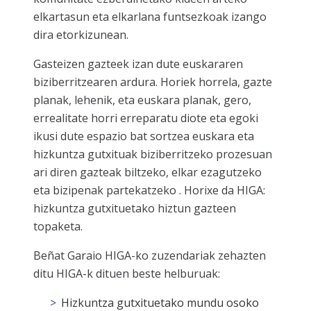
elkartasun eta elkarlana funtsezkoak izango
dira etorkizunean.
Gasteizen gazteek izan dute euskararen
biziberritzearen ardura. Horiek horrela, gazte
planak, lehenik, eta euskara planak, gero,
errealitate horri erreparatu diote eta egoki
ikusi dute espazio bat sortzea euskara eta
hizkuntza gutxituak biziberritzeko prozesuan
ari diren gazteak biltzeko, elkar ezagutzeko
eta bizipenak partekatzeko . Horixe da HIGA:
hizkuntza gutxituetako hiztun gazteen
topaketa.
Beñat Garaio HIGA-ko zuzendariak zehazten
ditu HIGA-k dituen beste helburuak:
Hizkuntza gutxituetako mundu osoko