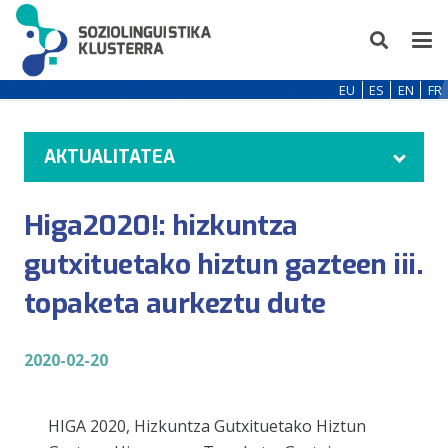
EU
ES
EN
FR
AKTUALITATEA
Higa2020!: hizkuntza
gutxituetako hiztun gazteen iii.
topaketa aurkeztu dute
2020-02-20
HIGA 2020, Hizkuntza Gutxituetako Hiztun