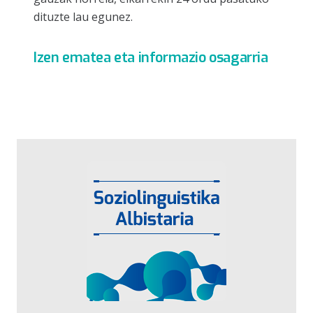
dituzte lau egunez.
Izen ematea eta informazio osagarria