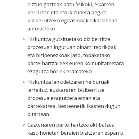
hiztun gazteak batu fisikoki, elkarren
berri izan eta etorkizunera begira
biziberritzeko egitasmoak elkarlanean
antolatzeko
Hizkuntza gutxituetako biziberritze
prozesuen inguruan oinarri teorikoak
eta bizipenezkoak jaso, topaketako
parte-hartzaileek euren komunitateetara
ezagutza horiek eramateko
Hizkuntza lankidetzaren helburuak
jarraituz, euskararen biziberritze
prozesua ezagutzera eman eta
partekatzea, besteenetik ikasten dugun
bitartean
Gazteriaren parte-hartzea aktibatzea,
kasu honetan beraien bizitzaren esparru