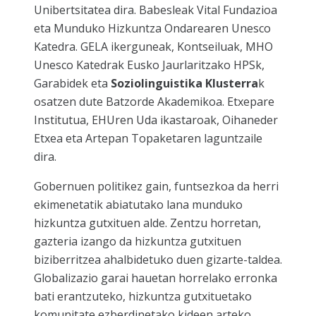
Unibertsitatea dira. Babesleak Vital Fundazioa
eta Munduko Hizkuntza Ondarearen Unesco
Katedra. GELA ikerguneak, Kontseiluak, MHO
Unesco Katedrak Eusko Jaurlaritzako HPSk,
Garabidek eta
Soziolinguistika Klusterra
k
osatzen dute Batzorde Akademikoa. Etxepare
Institutua, EHUren Uda ikastaroak, Oihaneder
Etxea eta Artepan Topaketaren laguntzaile
dira.
Gobernuen politikez gain, funtsezkoa da herri
ekimenetatik abiatutako lana munduko
hizkuntza gutxituen alde. Zentzu horretan,
gazteria izango da hizkuntza gutxituen
biziberritzea ahalbidetuko duen gizarte-taldea.
Globalizazio garai hauetan horrelako erronka
bati erantzuteko, hizkuntza gutxituetako
komunitate ezberdinetako kideen arteko