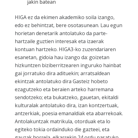
jakin batean
HIGA ez da ekimen akademiko soila izango,
edo ez behintzat, bere osotasunean. Lau egun
horietan denetarik antolatuko da parte-
hartzaile guztien interesak eta izaerak
kontuan hartzeko. HIGA3-ko zuzendariaren
esanetan, gidoia hau izango da: goizetan
hizkuntzen biziberritzearen inguruko hainbat
gai jorratuko dira adituekin; arratsaldean
ekintzak antolatuko dira Gasteiz hobeto
ezagutzeko eta beraien arteko harremana
sendotzeko; eta bukatzeko, gauetan, ekitaldi
kulturalak antolatuko dira, izan kontzertuak,
antzerkiak, poesia emanaldiak eta abarrekoak.
Antolakuntzak matrikula, otorduak eta lo
egiteko tokia ordainduko die gazteei, eta
gauzak horrela, elkarrekin 24 ordu pasatuko