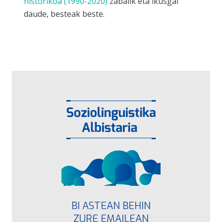
historikoa (1990-2020)
zabalik eta ikusgai
daude, besteak beste.
BI ASTEAN BEHIN
ZURE EMAILEAN