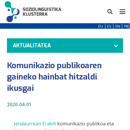
EU
ES
EN
FR
AKTUALITATEA
Komunikazio publikoaren
gaineko hainbat hitzaldi
ikusgai
2020-04-01
Jendaurrean Erabili
komunikazio publikoa eta