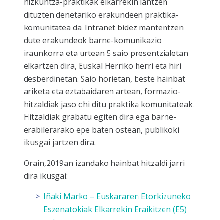
hizkuntza-praktikak elkarrekin lantzen
dituzten denetariko erakundeen praktika-
komunitatea da. Intranet bidez mantentzen
dute erakundeok barne-komunikazio
iraunkorra eta urtean 5 saio presentzialetan
elkartzen dira, Euskal Herriko herri eta hiri
desberdinetan. Saio horietan, beste hainbat
ariketa eta eztabaidaren artean, formazio-
hitzaldiak jaso ohi ditu praktika komunitateak.
Hitzaldiak grabatu egiten dira ega barne-
erabilerarako epe baten ostean, publikoki
ikusgai jartzen dira.
Orain,2019an izandako hainbat hitzaldi jarri
dira ikusgai:
Iñaki Marko – Euskararen Etorkizuneko
Eszenatokiak Elkarrekin Eraikitzen (E5)