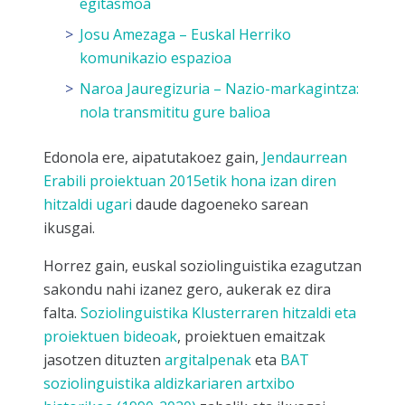
egitasmoa
Josu Amezaga – Euskal Herriko
komunikazio espazioa
Naroa Jauregizuria – Nazio-markagintza:
nola transmititu gure balioa
Edonola ere, aipatutakoez gain,
Jendaurrean
Erabili proiektuan 2015etik hona izan diren
hitzaldi ugari
daude dagoeneko sarean
ikusgai.
Horrez gain, euskal soziolinguistika ezagutzan
sakondu nahi izanez gero, aukerak ez dira
falta.
Soziolinguistika Klusterraren hitzaldi eta
proiektuen bideoak
, proiektuen emaitzak
jasotzen dituzten
argitalpenak
eta
BAT
soziolinguistika aldizkariaren artxibo