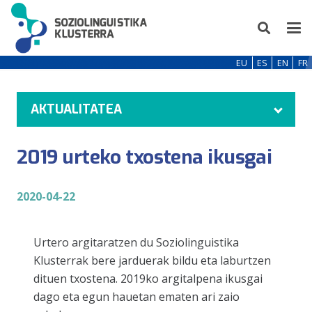
EU
ES
EN
FR
AKTUALITATEA
2019 urteko txostena ikusgai
2020-04-22
Urtero argitaratzen du Soziolinguistika
Klusterrak bere jarduerak bildu eta laburtzen
dituen txostena. 2019ko argitalpena ikusgai
dago eta egun hauetan ematen ari zaio