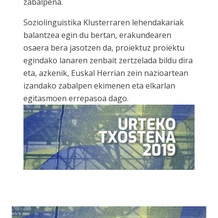
zabalpena.
Soziolinguistika Klusterraren lehendakariak
balantzea egin du bertan, erakundearen
osaera bera jasotzen da, proiektuz proiektu
egindako lanaren zenbait zertzelada bildu dira
eta, azkenik, Euskal Herrian zein nazioartean
izandako zabalpen ekimenen eta elkarlan
egitasmoen errepasoa dago.