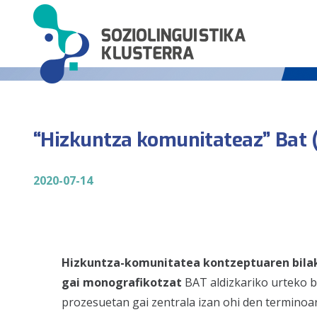
“Hizkuntza komunitateaz” Bat (1
2020-07-14
Hizkuntza-komunitatea kontzeptuaren bilak
gai monografikotzat
BAT aldizkariko urteko b
prozesuetan gai zentrala izan ohi den terminoa