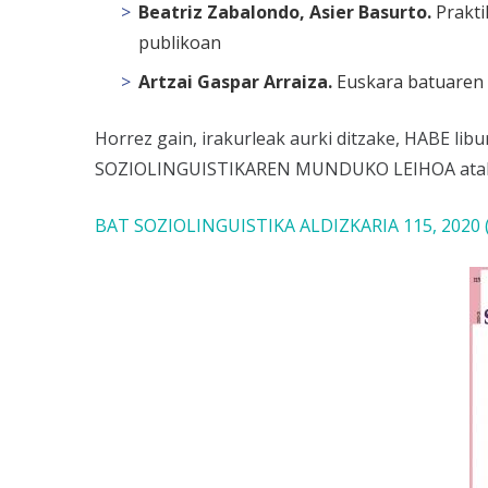
Beatriz Zabalondo, Asier Basurto.
Prakti
publikoan
Artzai Gaspar Arraiza.
Euskara batuaren e
Horrez gain, irakurleak aurki ditzake, HABE libu
SOZIOLINGUISTIKAREN MUNDUKO LEIHOA atal
BAT SOZIOLINGUISTIKA ALDIZKARIA 115, 2020 (