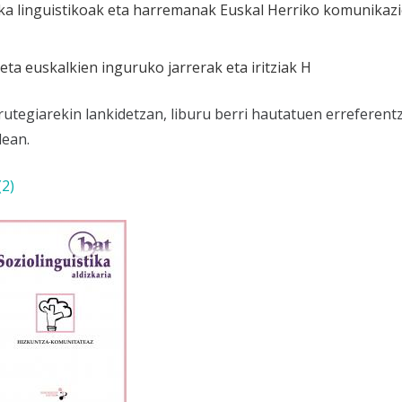
ka linguistikoak eta harremanak Euskal Herriko komunikaz
ta euskalkien inguruko jarrerak eta iritziak H
rutegiarekin lankidetzan, liburu berri hautatuen erreferent
ean.
2)