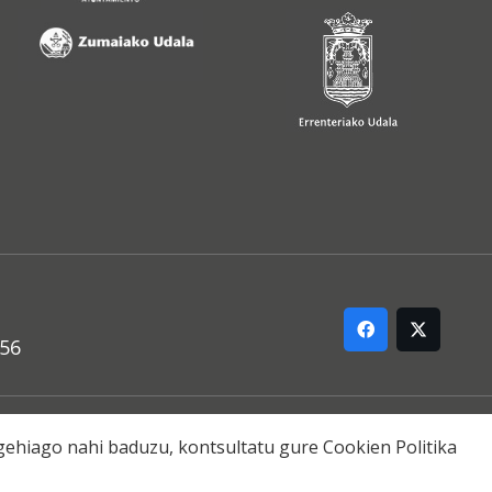
556
ARREMANA
o gehiago nahi baduzu, kontsultatu gure
Cookien Politika