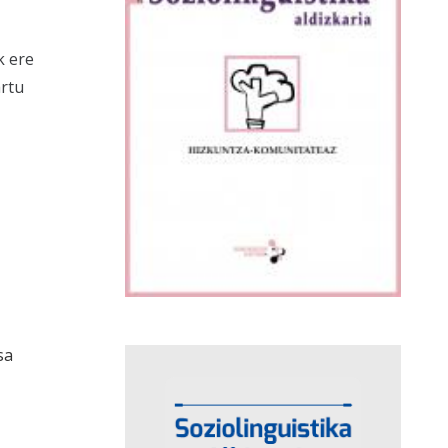
k ere
artu
sa