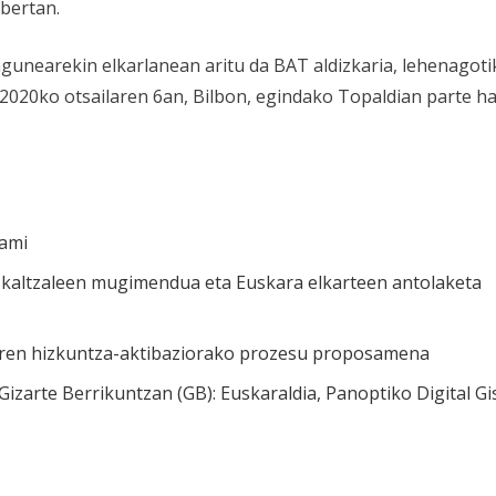
 bertan.
unearekin elkarlanean aritu da BAT aldizkaria, lehenagoti
u 2020ko otsailaren 6an, Bilbon, egindako Topaldian parte h
mami
altzaleen mugimendua eta Euskara elkarteen antolaketa
ren hizkuntza-aktibaziorako prozesu proposamena
zarte Berrikuntzan (GB): Euskaraldia, Panoptiko Digital Gi