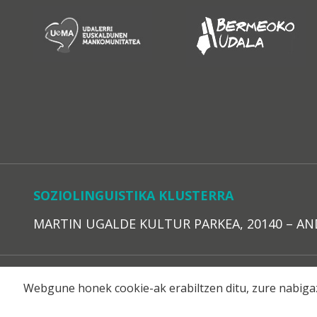
SOZIOLINGUISTIKA KLUSTERRA
MARTIN UGALDE KULTUR PARKEA, 20140 – ANDOAI
LEGE O
Webgune honek cookie-ak erabiltzen ditu, zure nabigaz