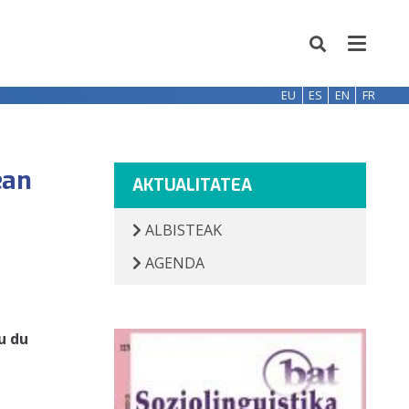
EU
ES
EN
FR
ean
AKTUALITATEA
ALBISTEAK
AGENDA
u du