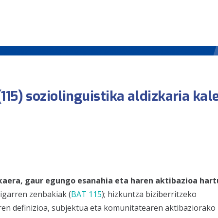
15) soziolinguistika aldizkaria kal
aera, gaur egungo esanahia eta haren aktibazioa hart
igarren zenbakiak (
BAT 115
); hizkuntza biziberritzeko
ren definizioa, subjektua eta komunitatearen aktibaziorako