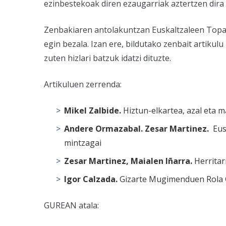
ezinbestekoak diren ezaugarriak aztertzen dira
Zenbakiaren antolakuntzan Euskaltzaleen Topag
egin bezala. Izan ere, bildutako zenbait artikul
zuten hizlari batzuk idatzi dituzte.
Artikuluen zerrenda:
Mikel Zalbide.
Hiztun-elkartea, azal eta 
Andere Ormazabal. Zesar Martinez.
Eusk
mintzagai
Zesar Martinez, Maialen Iñarra.
Herritar
Igor Calzada.
Gizarte Mugimenduen Rola Gi
GUREAN atala: