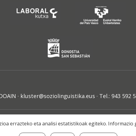
N · kluster@soziolinguistika.eus · Tel.: 943 592 
HARRA
PRIBATUTASUN POLITIKA
COOKIE-EN POLITIKA
H
ioa errazteko eta analisi estatistikoak egiteko. Informazi
© 2021 Soziolinguistika Klusterra