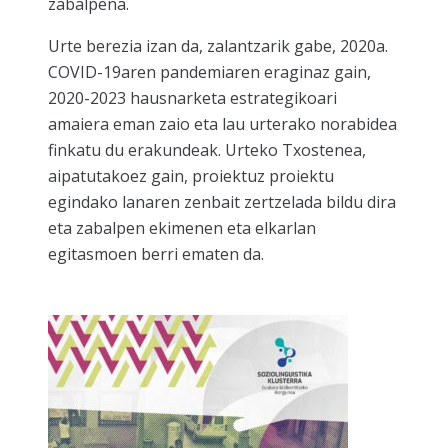
zabalpena.
Urte berezia izan da, zalantzarik gabe, 2020a.
COVID-19aren pandemiaren eraginaz gain,
2020-2023 hausnarketa estrategikoari
amaiera eman zaio eta lau urterako norabidea
finkatu du erakundeak. Urteko Txostenea,
aipatutakoez gain, proiektuz proiektu
egindako lanaren zenbait zertzelada bildu dira
eta zabalpen ekimenen eta elkarlan
egitasmoen berri ematen da.