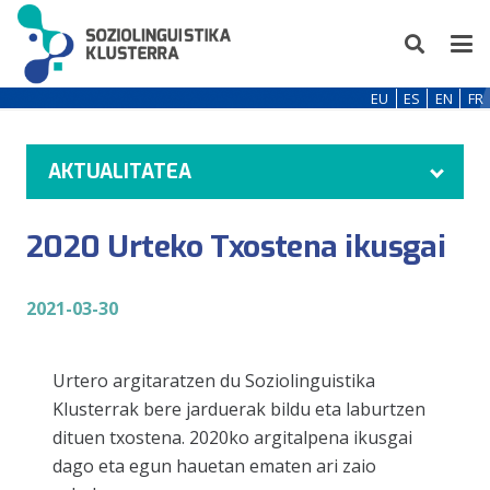
EU
ES
EN
FR
AKTUALITATEA
2020 Urteko Txostena ikusgai
2021-03-30
Urtero argitaratzen du Soziolinguistika
Klusterrak bere jarduerak bildu eta laburtzen
dituen txostena. 2020ko argitalpena ikusgai
dago eta egun hauetan ematen ari zaio