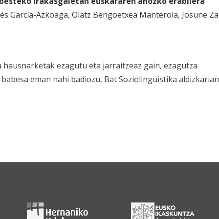
besteko irakasgaietan euskararen ahozko erabilera
nés García-Azkoaga, Olatz Bengoetxea Manterola, Josune Za
a hausnarketak ezagutu eta jarraitzeaz gain, ezagutza
i babesa eman nahi badiozu, Bat Soziolinguistika aldizkaria