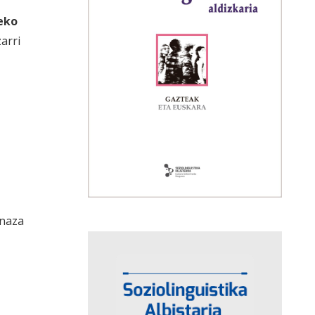
zeko
arri
enaza