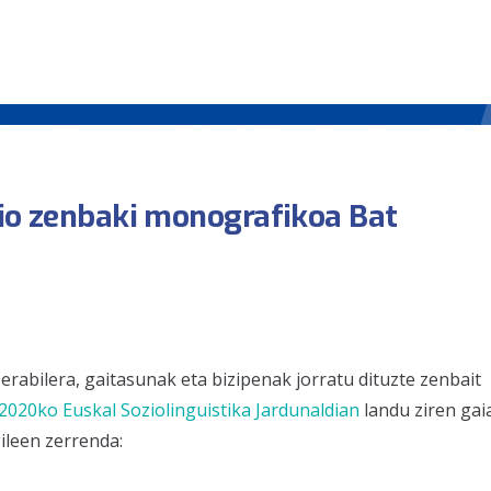
dio zenbaki monografikoa Bat
rabilera, gaitasunak eta bizipenak jorratu dituzte zenbait
2020ko Euskal Soziolinguistika Jardunaldian
landu ziren gai
gileen zerrenda: