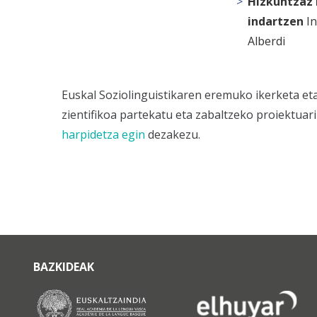
Hizkuntzaz 
indartzen
I
Alberdi
Euskal Soziolinguistikaren eremuko ikerketa et
zientifikoa partekatu eta zabaltzeko proiektuar
harpidetza egin
dezakezu.
BAZKIDEAK