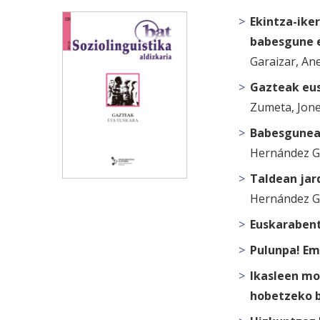
Ekintza-ike
babesgune 
Garaizar, An
Gazteak eus
Zumeta, Jon
Babesguneak
Hernández Ga
Taldean jar
Hernández G
Euskarabent
Pulunpa! Em
Ikasleen mo
hobetzeko 