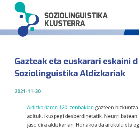
Gazteak eta euskarari eskaini 
Soziolinguistika Aldizkariak
2021-11-30
Aldizkariaren 120. zenbakian
gazteen hizkuntza e
adituk, ikuspegi desberdinetatik. Neurri batean
jaso dira aldizkarian. Honakoa da artikulu eta e