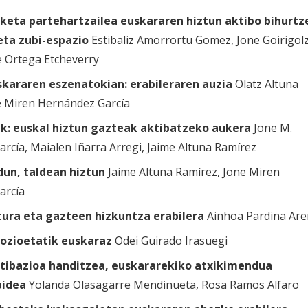
rketa partehartzailea euskararen hiztun aktibo bihurt
eta zubi-espazio
Estibaliz Amorrortu Gomez, Jone Goirigolz
e Ortega Etcheverry
kararen eszenatokian: erabileraren auzia
Olatz Altuna
e Miren Hernández García
: euskal hiztun gazteak aktibatzeko aukera
Jone M.
rcía, Maialen Iñarra Arregi, Jaime Altuna Ramírez
dun, taldean hiztun
Jaime Altuna Ramírez, Jone Miren
arcía
ura eta gazteen hizkuntza erabilera
Ainhoa Pardina Ar
ozioetatik euskaraz
Odei Guirado Irasuegi
tibazioa handitzea, euskararekiko atxikimendua
bidea
Yolanda Olasagarre Mendinueta, Rosa Ramos Alfaro