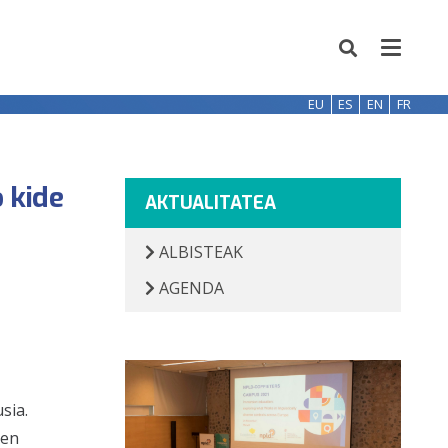
EU
ES
EN
FR
 kide
AKTUALITATEA
ALBISTEAK
AGENDA
sia.
ren