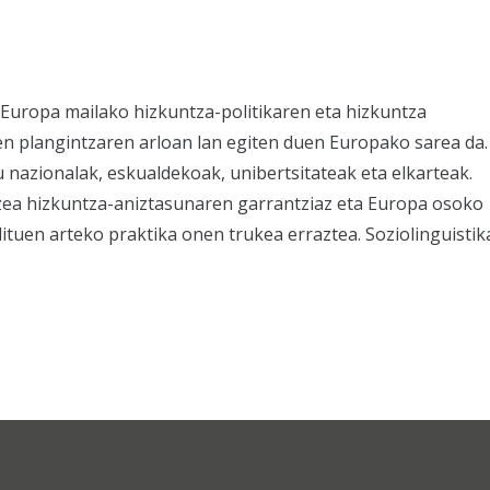
Europa mailako hizkuntza-politikaren eta hizkuntza
ien plangintzaren arloan lan egiten duen Europako sarea da.
nazionalak, eskualdekoak, unibertsitateak eta elkarteak.
tzea hizkuntza-aniztasunaren garrantziaz eta Europa osoko
adituen arteko praktika onen trukea erraztea. Soziolinguistik