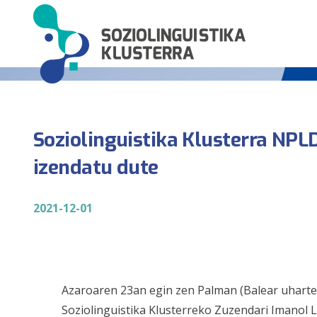
Soziolinguistika Klusterra NPL
izendatu dute
2021-12-01
Azaroaren 23an egin zen Palman (Balear uharte
Soziolinguistika Klusterreko Zuzendari Imanol 