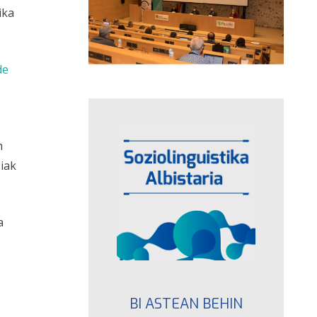
ika
de
-
n
iak
a
BI ASTEAN BEHIN