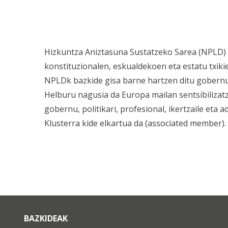
Hizkuntza Aniztasuna Sustatzeko Sarea (NPLD) 
konstituzionalen, eskualdekoen eta estatu txik
NPLDk bazkide gisa barne hartzen ditu gobernu 
Helburu nagusia da Europa mailan sentsibiliza
gobernu, politikari, profesional, ikertzaile eta 
Klusterra kide elkartua da (associated member).
BAZKIDEAK