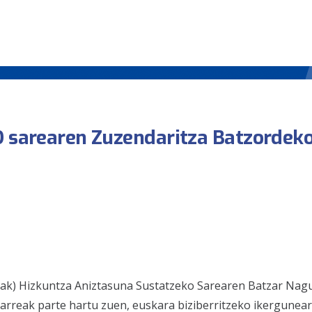
D sarearen Zuzendaritza Batzordeko
ak) Hizkuntza Aniztasuna Sustatzeko Sarearen Batzar Nagu
Larreak parte hartu zuen, euskara biziberritzeko ikergunea