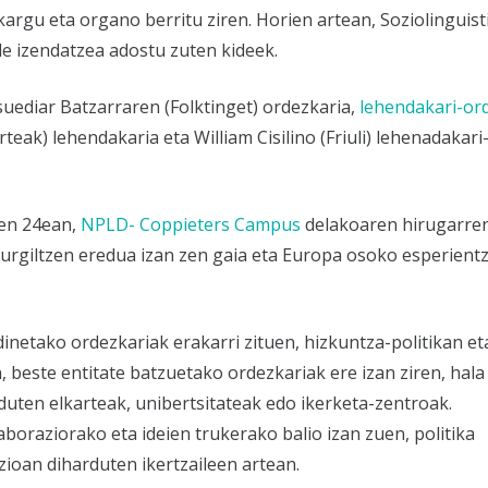
kargu eta organo berritu ziren. Horien artean, Soziolinguist
e izendatzea adostu zuten kideek.
uediar Batzarraren (Folktinget) ordezkaria,
lehendakari-or
rteak) lehendakaria eta William Cisilino (Friuli) lehenadakari
en 24ean,
NPLD- Coppieters Campus
delakoaren hirugarre
urgiltzen eredua izan zen gaia eta Europa osoko esperientz
netako ordezkariak erakarri zituen, hizkuntza-politikan et
 beste entitate batzuetako ordezkariak ere izan ziren, hala
duten elkarteak, unibertsitateak edo ikerketa-zentroak.
raziorako eta ideien trukerako balio izan zuen, politika
zioan diharduten ikertzaileen artean.