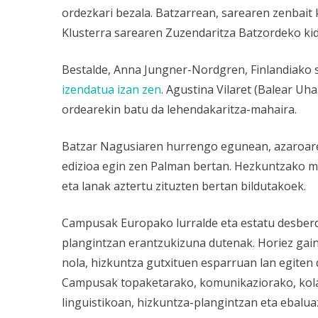
ordezkari bezala. Batzarrean, sarearen zenbait 
Klusterra sarearen Zuzendaritza Batzordeko kid
Bestalde, Anna Jungner-Nordgren, Finlandiako s
izendatua izan zen
. Agustina Vilaret (Balear Uha
ordearekin batu da lehendakaritza-mahaira.
Batzar Nagusiaren hurrengo egunean, azaroar
edizioa egin zen Palman bertan. Hezkuntzako m
eta lanak aztertu zituzten bertan bildutakoek.
Campusak Europako lurralde eta estatu desberdi
plangintzan erantzukizuna dutenak. Horiez gain,
nola, hizkuntza gutxituen esparruan lan egiten 
Campusak topaketarako, komunikaziorako, kolabo
linguistikoan, hizkuntza-plangintzan eta ebalua