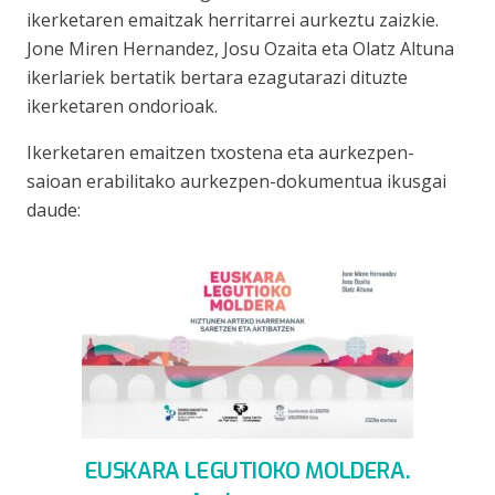
ikerketaren emaitzak herritarrei aurkeztu zaizkie.
Jone Miren Hernandez, Josu Ozaita eta Olatz Altuna
ikerlariek bertatik bertara ezagutarazi dituzte
ikerketaren ondorioak.
Ikerketaren emaitzen txostena eta aurkezpen-
saioan erabilitako aurkezpen-dokumentua ikusgai
daude:
EUSKARA LEGUTIOKO MOLDERA.