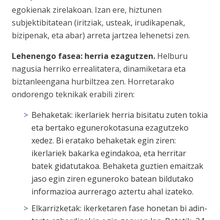
egokienak zirelakoan. Izan ere, hiztunen
subjektibitatean (iritziak, usteak, irudikapenak,
bizipenak, eta abar) arreta jartzea lehenetsi zen.
Lehenengo fasea: herria ezagutzen.
Helburu
nagusia herriko errealitatera, dinamiketara eta
biztanleengana hurbiltzea zen. Horretarako
ondorengo teknikak erabili ziren:
Behaketak: ikerlariek herria bisitatu zuten tokia
eta bertako egunerokotasuna ezagutzeko
xedez. Bi eratako behaketak egin ziren:
ikerlariek bakarka egindakoa, eta herritar
batek gidatutakoa. Behaketa guztien emaitzak
jaso egin ziren eguneroko batean bildutako
informazioa aurrerago aztertu ahal izateko.
Elkarrizketak: ikerketaren fase honetan bi adin-