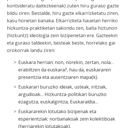
kontsideratu daitezkeenak) zuten hiru guraso gazte
bildu ziren. Bestalde, hiru gazte elkarrizketatu ziren,
kasu honetan banaka. Elkarrizketa hauetan herriko
hizkuntza-praktiketan sakondu zen, baita hiztunon
(hizkuntz) ideologia zein bizipenetan ere. Gazteekin
eta guraso taldeekin, besteak beste, horrelako gai
orokorrak landu ziren:
Euskara herrian: non, norekin, zertan, nola…
erabiltzen da euskara?, hau da, euskararen
presentzia eta ausentziaren mapa(k).
Euskarari buruzko ideiak, usteak, iritziak,
argudioak… Hizkuntza-politikari buruzko
ezagutza, euskalgintza,
Euskaraldia
…
Euskararekin lotutako bizipenak eta
esperientziak: norbanakoak zein kolektiboak
(herriarekin lotutakoak).