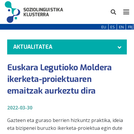
EU
ES
EN
FR
AKTUALITATEA
Euskara Legutioko Moldera
ikerketa-proiektuaren
emaitzak aurkeztu dira
2022-03-30
Gazteen eta guraso berrien hizkuntz praktika, ideia
eta bizipenei buruzko ikerketa-proiektua egin dute