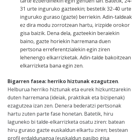
tarte ezberdinekin egin genuen lan. Batetik, 24-
31 urte inguruko gazteekin; bestetik 32-40 urte
inguruko guraso (gazte) berriekin. Adin-taldeak
ez dira modu zorrotzean hartu, irizpide orokor
gisa baizik. Dena dela, gazteekin beraiekin
baino, gazte horiekin harremana duen
pertsona erreferentzialekin egin ziren
lehenengo elkarrizketak. Adin-talde bakoitzean
elkarrizketa bana egin zen.
Bigarren fasea: herriko hiztunak ezagutzen
.
Helburua herriko hiztunak eta eurek hizkuntzarekin
duten harremana (ideiak, praktikak eta bizipenak)
ezagutzea izan zen. Denera bederatzi pertsonak
hartu zuten parte fase honetan. Batetik, hiru
laguneko bi talde-elkarrizketa osatu ziren: batean
hiru guraso gazte euskaldun elkartu ziren; bestean
profil erdaldunagoa (euskaldun pasibo gisa