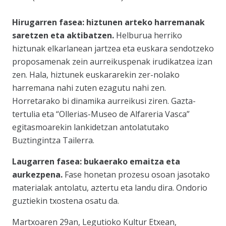
Hirugarren fasea: hiztunen arteko harremanak
saretzen eta aktibatzen.
Helburua herriko
hiztunak elkarlanean jartzea eta euskara sendotzeko
proposamenak zein aurreikuspenak irudikatzea izan
zen. Hala, hiztunek euskararekin zer-nolako
harremana nahi zuten ezagutu nahi zen.
Horretarako bi dinamika aurreikusi ziren. Gazta-
tertulia eta “Ollerias-Museo de Alfareria Vasca”
egitasmoarekin lankidetzan antolatutako
Buztingintza Tailerra.
Laugarren fasea: bukaerako emaitza eta
aurkezpena.
Fase honetan prozesu osoan jasotako
materialak antolatu, aztertu eta landu dira. Ondorio
guztiekin txostena osatu da.
Martxoaren 29an, Legutioko Kultur Etxean,