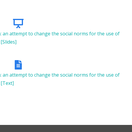
an attempt to change the social norms for the use of
[Slides]
an attempt to change the social norms for the use of
 [Text]