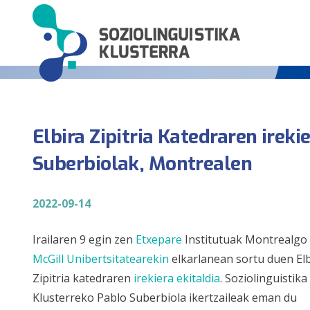
Elbira Zipitria Katedraren ireki
Suberbiolak, Montrealen
2022-09-14
Irailaren 9 egin zen
Etxepare
Institutuak Montrealgo
McGill Unibertsitatearekin
elkarlanean sortu duen Elb
Zipitria katedraren
irekiera ekitaldia
. Soziolinguistika
Klusterreko Pablo Suberbiola ikertzaileak eman du