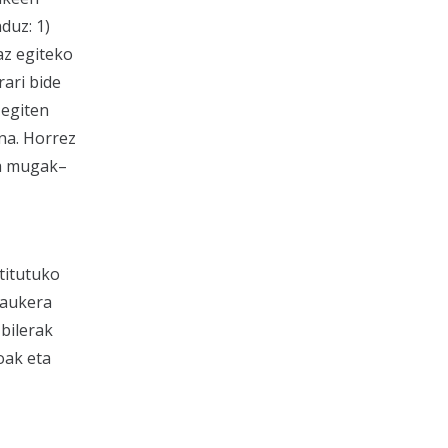
duz: 1)
az egiteko
rari bide
 egiten
na. Horrez
ta mugak–
stitutuko
 aukera
bilerak
oak eta