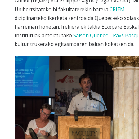
Guillot (UQAM) eta Philippe Gagné (Cégep Vanier). Mc
Unibertsitateko bi fakultaterekin batera
CRIEM
diziplinarteko ikerketa zentroa da Quebec-eko solas
harreman honetan. Irekiera ekitaldia Etxepare Euskal
Institutuak antolatutako
Saison Québec – Pays Basq
kultur trukerako egitasmoaren baitan kokatzen da.