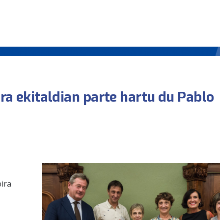
era ekitaldian parte hartu du Pablo
ira