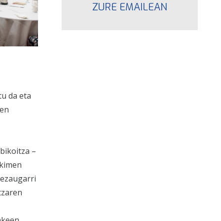
ZURE EMAILEAN
tu da eta
ren
bikoitza –
ekimen
 ezaugarri
tzaren
akeen