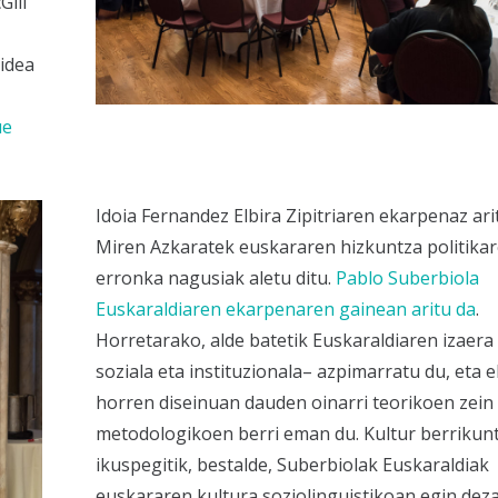
Gill
kidea
ue
Idoia Fernandez Elbira Zipitriaren ekarpenaz ari
Miren Azkaratek euskararen hizkuntza politika
erronka nagusiak aletu ditu.
Pablo Suberbiola
Euskaraldiaren ekarpenaren gainean aritu da
.
Horretarako, alde batetik Euskaraldiaren izaera 
soziala eta instituzionala– azpimarratu du, eta 
horren diseinuan dauden oinarri teorikoen zein
metodologikoen berri eman du. Kultur berrikun
ikuspegitik, bestalde, Suberbiolak Euskaraldiak
euskararen kultura soziolinguistikoan egin dez