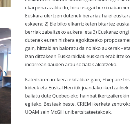
ekarpena azaldu du, hiru osagai berri nabarmen
Euskara ulertzen dutenek berariaz haiei euskar
eskaera; 2) Ele biko elkarrizketen bitartez euska
berriak zabaltzeko aukera, eta 3) Euskaraz ongi
dutenek euren hizkera egokitzeako proposame
gain, hitzaldian baloratu da nolako aukerak –e
izan ditzakeen Euskaraldiak euskara erabiltzeko
indarrean dauden arau sozialak aldatzeko.
Katedraren irekiera ekitaldiaz gain, Etxepare In
kideek eta Euskal Herritik joandako ikertzaileek
baliatu dute Quebec-eko hainbat ikertzailerekin 
egiteko. Besteak beste, CRIEM ikerketa zentrok
UQAM zein McGill unibertsitateetakoak.