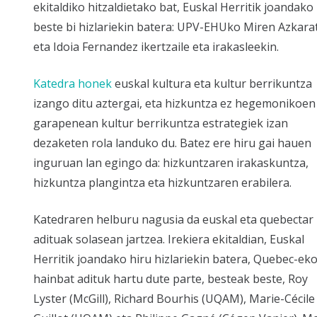
ekitaldiko hitzaldietako bat, Euskal Herritik joandako
beste bi hizlariekin batera: UPV-EHUko Miren Azkara
eta Idoia Fernandez ikertzaile eta irakasleekin.
Katedra honek
euskal kultura eta kultur berrikuntza
izango ditu aztergai, eta hizkuntza ez hegemonikoen
garapenean kultur berrikuntza estrategiek izan
dezaketen rola landuko du. Batez ere hiru gai hauen
inguruan lan egingo da: hizkuntzaren irakaskuntza,
hizkuntza plangintza eta hizkuntzaren erabilera.
Katedraren helburu nagusia da euskal eta quebectar
adituak solasean jartzea. Irekiera ekitaldian, Euskal
Herritik joandako hiru hizlariekin batera, Quebec-ek
hainbat adituk hartu dute parte, besteak beste, Roy
Lyster (McGill), Richard Bourhis (UQAM), Marie-Cécile