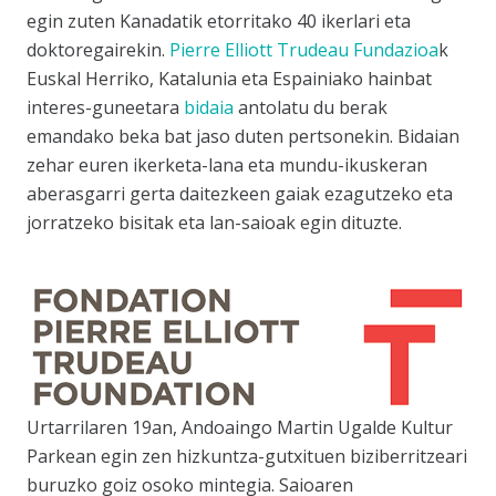
egin zuten Kanadatik etorritako 40 ikerlari eta
doktoregairekin.
Pierre Elliott Trudeau Fundazioa
k
Euskal Herriko, Katalunia eta Espainiako hainbat
interes-guneetara
bidaia
antolatu du berak
emandako beka bat jaso duten pertsonekin. Bidaian
zehar euren ikerketa-lana eta mundu-ikuskeran
aberasgarri gerta daitezkeen gaiak ezagutzeko eta
jorratzeko bisitak eta lan-saioak egin dituzte.
Urtarrilaren 19an, Andoaingo Martin Ugalde Kultur
Parkean egin zen hizkuntza-gutxituen biziberritzeari
buruzko goiz osoko mintegia. Saioaren