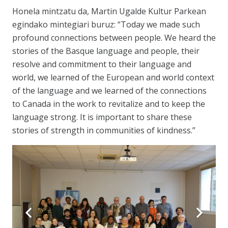
Honela mintzatu da, Martin Ugalde Kultur Parkean
egindako mintegiari buruz:
“Today we made such
profound connections between people. We heard the
stories of the Basque language and people, their
resolve and commitment to their language and
world, we learned of the European and world context
of the language and we learned of the connections
to Canada in the work to revitalize and to keep the
language strong. It is important to share these
stories of strength in communities of kindness.”