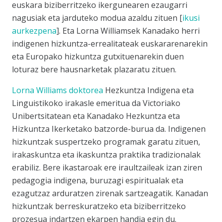
euskara biziberritzeko ikergunearen ezaugarri
nagusiak eta jarduteko modua azaldu zituen [
ikusi
aurkezpena
]. Eta Lorna Williamsek Kanadako herri
indigenen hizkuntza-errealitateak euskararenarekin
eta Europako hizkuntza gutxituenarekin duen
loturaz bere hausnarketak plazaratu zituen.
Lorna Williams doktorea
Hezkuntza Indigena eta
Linguistikoko irakasle emeritua da Victoriako
Unibertsitatean eta Kanadako Hezkuntza eta
Hizkuntza Ikerketako batzorde-burua da. Indigenen
hizkuntzak suspertzeko programak garatu zituen,
irakaskuntza eta ikaskuntza praktika tradizionalak
erabiliz. Bere ikastaroak ere iraultzaileak izan ziren
pedagogia indigena, buruzagi espiritualak eta
ezagutzaz arduratzen zirenak sartzeagatik. Kanadan
hizkuntzak berreskuratzeko eta biziberritzeko
prozesua indartzen ekarpen handia egin du.