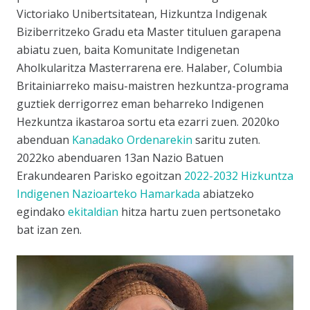
Victoriako Unibertsitatean, Hizkuntza Indigenak
Biziberritzeko Gradu eta Master tituluen garapena
abiatu zuen, baita Komunitate Indigenetan
Aholkularitza Masterrarena ere. Halaber, Columbia
Britainiarreko maisu-maistren hezkuntza-programa
guztiek derrigorrez eman beharreko Indigenen
Hezkuntza ikastaroa sortu eta ezarri zuen. 2020ko
abenduan
Kanadako Ordenarekin
saritu zuten.
2022ko abenduaren 13an Nazio Batuen
Erakundearen Parisko egoitzan
2022-2032 Hizkuntza
Indigenen Nazioarteko Hamarkada
abiatzeko
egindako
ekitaldian
hitza hartu zuen pertsonetako
bat izan zen.