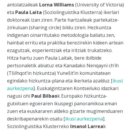
antolatzaileak
Lorna Williams
(University of Victoria)
eta
Paula Laita
(Soziolinguistika Klusterra) ikerlari
doktoreak izan ziren. Parte hartzaileak partekatze-
zirkuluan (
sharing circle
) bildu ziren. Hezkuntza
indigenan oinarritutako metodologia baliatu zen,
hainbat erritu eta praktika berezirekin kideen artean
ezagutzak, esperientziak eta iritziak trukatzeko.
Hitza hartu zuen Paula Laitak, bere ibilbide
pertsonaletik abiatuz eta Kanadako Nenqayni ch’ih
(Tŝilhqot’in hizkuntza) Yuneŝit’in komunitatean
egindako hizkuntza-plana eta ikerketa azalduz [
ikusi
aurkezpena
]. Euskalgintzaren Kontseiluko idazkari
nagusi ohi
Paul Bilbao
k Europako hizkuntza-
gutxituen egoeraren ikuspegi panoramikoa eman
zuen eta euskararen aldeko gizarte mugimenduaren
deskribapenarekin osatu [
ikusi aurkezpena
].
Soziolinguistika Klusterreko
Imanol Larrea
k