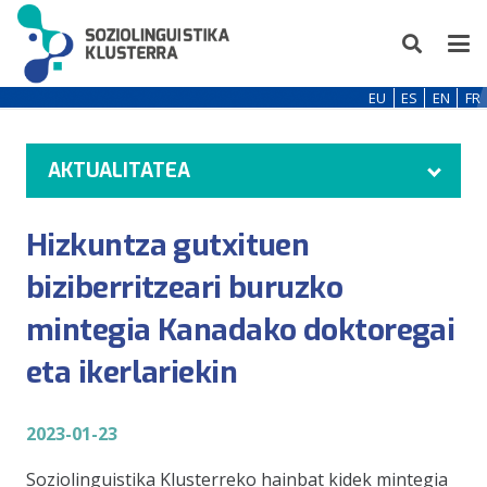
EU
ES
EN
FR
AKTUALITATEA
Hizkuntza gutxituen
biziberritzeari buruzko
mintegia Kanadako doktoregai
eta ikerlariekin
2023-01-23
Soziolinguistika Klusterreko hainbat kidek mintegia