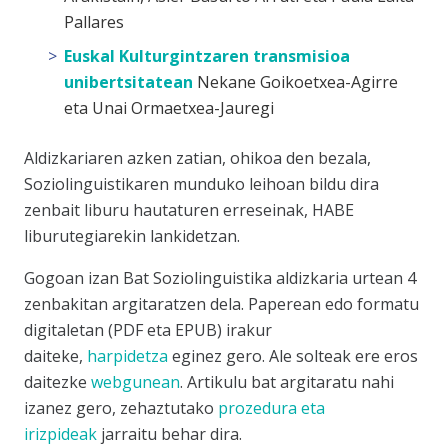
Pallares
Euskal Kulturgintzaren transmisioa
unibertsitatean
Nekane Goikoetxea-Agirre
eta Unai Ormaetxea-Jauregi
Aldizkariaren azken zatian, ohikoa den bezala,
Soziolinguistikaren munduko leihoa
n bildu dira
zenbait liburu hautaturen erreseinak, HABE
liburutegiarekin lankidetzan.
Gogoan izan Bat Soziolinguistika aldizkaria urtean 4
zenbakitan argitaratzen dela. Paperean edo formatu
digitaletan (PDF eta EPUB) irakur
daiteke,
harpidetza
eginez gero. Ale solteak ere eros
daitezke
webgunean
. Artikulu bat argitaratu nahi
izanez gero, zehaztutako
prozedura eta
irizpideak
jarraitu behar dira.