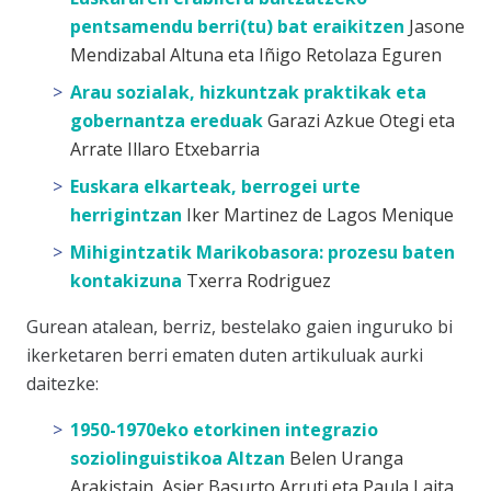
pentsamendu berri(tu) bat eraikitzen
Jasone
Mendizabal Altuna eta Iñigo Retolaza Eguren
Arau sozialak, hizkuntzak praktikak eta
gobernantza ereduak
Garazi Azkue Otegi eta
Arrate Illaro Etxebarria
Euskara elkarteak, berrogei urte
herrigintzan
Iker Martinez de Lagos Menique
Mihigintzatik Marikobasora: prozesu baten
kontakizuna
Txerra Rodriguez
Gurean
atalean, berriz, bestelako gaien inguruko bi
ikerketaren berri ematen duten artikuluak aurki
daitezke:
1950-1970eko etorkinen integrazio
soziolinguistikoa Altzan
Belen Uranga
Arakistain, Asier Basurto Arruti eta Paula Laita