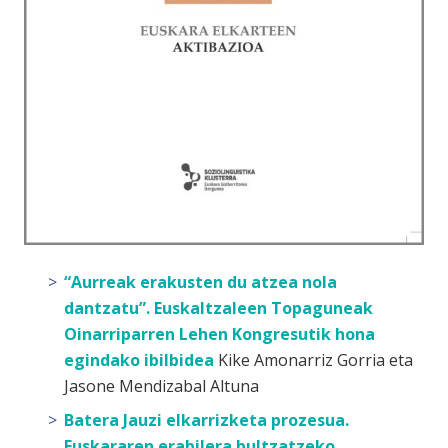
“Aurreak erakusten du atzea nola
dantzatu”. Euskaltzaleen Topaguneak
Oinarriparren Lehen Kongresutik hona
egindako ibilbidea
Kike Amonarriz Gorria eta
Jasone Mendizabal Altuna
Batera Jauzi elkarrizketa prozesua.
Euskararen erabilera bultzatzeko