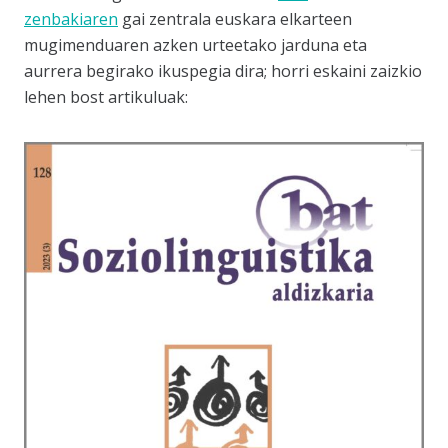
zenbakiaren
gai zentrala euskara elkarteen
mugimenduaren azken urteetako jarduna eta
aurrera begirako ikuspegia dira; horri eskaini zaizkio
lehen bost artikuluak: