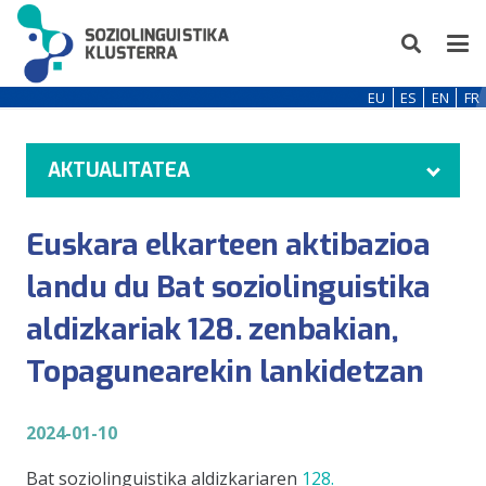
EU
ES
EN
FR
AKTUALITATEA
Euskara elkarteen aktibazioa
landu du Bat soziolinguistika
aldizkariak 128. zenbakian,
Topagunearekin lankidetzan
2024-01-10
Bat soziolinguistika aldizkariaren
128.