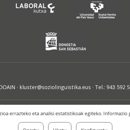
N · kluster@soziolinguistika.eus · Tel.: 943 592 
HARRA
PRIBATUTASUN POLITIKA
COOKIE-EN POLITIKA
H
ioa errazteko eta analisi estatistikoak egiteko. Informazi
© 2021 Soziolinguistika Klusterra