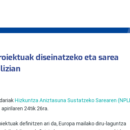
oiektuak diseinatzeko eta sarea
lizian
ndariak
Hizkuntza Aniztasuna Sustatzeko Sarearen (NPL
pirilaren 24tik 26ra.
ektuak definitzen ari da, Europa mailako diru-laguntza