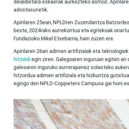
deialdietara eskaerak aurkezteko asmoz. Apirilaren
adostasunetik.
Apirilaren 25ean, NPLDren Zuzendaritza Batzordear
beste, 2024rako aurrekontua eta egitekoak onartu z
Fundazioko Mikel Etxebarria, hain zuzen ere.
Apirilaren 26an adimen artifizialak eta teknologi
hitzaldi
egin ziren. Galegoaren inguruan egiten ari 
galesaren inguruko aurrerapenez solasteko auker
hitzordua adimen artifiziala eta hizkuntza gutxit
egingo den NPLD-Coppieters Campusa gai honi esk