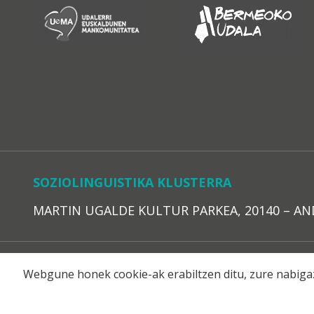
SOZIOLINGUISTIKA KLUSTERRA
MARTIN UGALDE KULTUR PARKEA, 20140 – ANDOAI
LEGE O
Webgune honek cookie-ak erabiltzen ditu, zure nabigaz