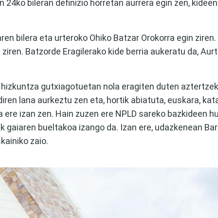
 24ko bileran definizio horretan aurrera egin zen, kideen
en bilera eta urteroko Ohiko Batzar Orokorra egin ziren
iren. Batzorde Eragilerako kide berria aukeratu da, Aurt
ek hizkuntza gutxiagotuetan nola eragiten duten aztertze
diren lana aurkeztu zen eta, hortik abiatuta, euskara, kat
a ere izan zen. Hain zuzen ere NPLD sareko bazkideen h
uak gaiaren bueltakoa izango da. Izan ere, udazkenean Ba
ainiko zaio.