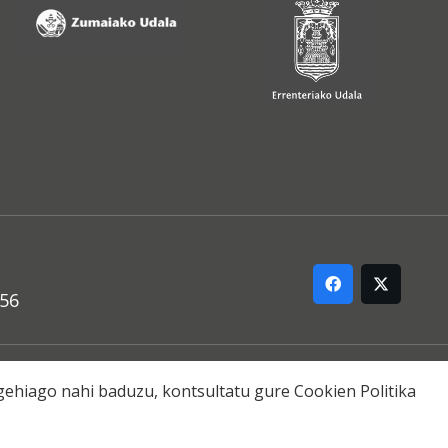
556
ARREMANA
o gehiago nahi baduzu, kontsultatu gure
Cookien Politika