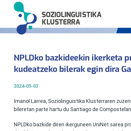
NPLDko bazkideekin ikerketa pr
kudeatzeko bilerak egin dira Ga
2024-05-03
Imanol Larrea, Soziolinguistika Klusterraren zuze
bileretan parte hartu du Santiago de Compostelan a
NPLDko bazkide diren ikerguneen UniNet sarea proi