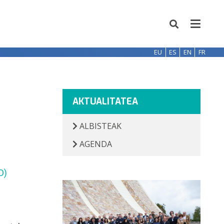
EU
ES
EN
FR
AKTUALITATEA
ALBISTEAK
AGENDA
D)