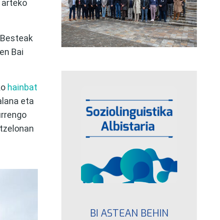
 arteko
. Besteak
en Bai
ko
hainbat
alana eta
urrengo
rtzelonan
BI ASTEAN BEHIN