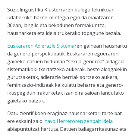
Soziolinguistika Klusterraren bulego teknikoan
udaberriko barne-mintegia egin da maiatzaren
30ean, langile eta bekadunen formakuntza,
hausnarketa eta ideia trukerako topagune bezala.
Euskararen Adierazle Sistema
ren gainean hausnartu
da genero perspektibatik. Euskararen egoeraren
gaineko datuen bilduman “sexua-generoa” aldagaia
sistematikoki txertatzeko aukerak, beste aldagaiekin
gurutzaketak, adierazle berriak sortzeko aukera,
feminizazio-indizeak kalkulatu beharra eta genero-
ikuspegidun irakurketak izan dira saioan landutako
gaietako batzuk.
Datu zientifikoen eraginaz hausnarketari tarte bat
ere eskaini zaio.
Yayo Herreroren zenbait ideia
abiapuntutzat hartuta. Datuen baliagarritasunaz eta