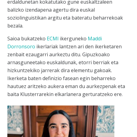
erdaldunetan kokatutako gune euskaltzaleen
balizko izendapena agertu dira euskal
soziolinguistikan argitu eta bateratu beharrekoak
bezala.
Saioa bukatzeko
ECMI
ikerguneko
Maddi
Dorronsoro
ikerlariak lantzen ari den ikerketaren
zenbait ezaugarri aurkeztu ditu. Gipuzkoako
arnasguneetako euskaldunak, etorri berriak eta
hizkuntzekiko jarrerak dira elementu gakoak.
Ikerketa baten definizio fasean egin beharreko
hautuez aritzeko aukera eman du aurkezpenak eta
baita Klusterrarekin elkarlanera gerturatzeko ere.