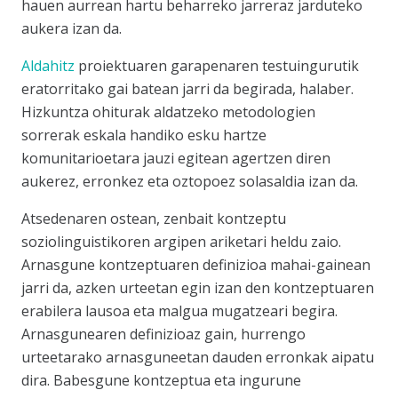
hauen aurrean hartu beharreko jarreraz jarduteko
aukera izan da.
Aldahitz
proiektuaren garapenaren testuingurutik
eratorritako gai batean jarri da begirada, halaber.
Hizkuntza ohiturak aldatzeko metodologien
sorrerak eskala handiko esku hartze
komunitarioetara jauzi egitean agertzen diren
aukerez, erronkez eta oztopoez solasaldia izan da.
Atsedenaren ostean, zenbait kontzeptu
soziolinguistikoren argipen ariketari heldu zaio.
Arnasgune kontzeptuaren definizioa mahai-gainean
jarri da, azken urteetan egin izan den kontzeptuaren
erabilera lausoa eta malgua mugatzeari begira.
Arnasgunearen definizioaz gain, hurrengo
urteetarako arnasguneetan dauden erronkak aipatu
dira. Babesgune kontzeptua eta ingurune