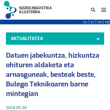
EU
ES
EN
FR
AKTUALITATEA
Datuen jabekuntza, hizkuntza
ohituren aldaketa eta
arnasguneak, besteak beste,
Bulego Teknikoaren barne
mintegian
2024-05-30