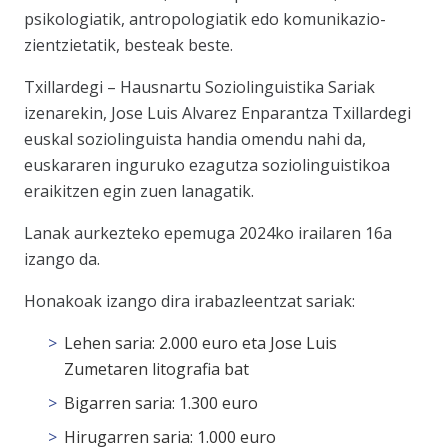
psikologiatik, antropologiatik edo komunikazio-
zientzietatik, besteak beste.
Txillardegi – Hausnartu Soziolinguistika Sariak
izenarekin, Jose Luis Alvarez Enparantza Txillardegi
euskal soziolinguista handia omendu nahi da,
euskararen inguruko ezagutza soziolinguistikoa
eraikitzen egin zuen lanagatik.
Lanak aurkezteko epemuga 2024ko irailaren 16a
izango da.
Honakoak izango dira irabazleentzat sariak:
Lehen saria: 2.000 euro eta Jose Luis
Zumetaren litografia bat
Bigarren saria: 1.300 euro
Hirugarren saria: 1.000 euro