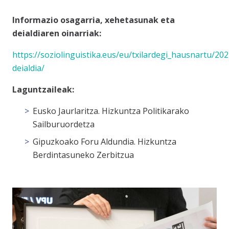
Informazio osagarria, xehetasunak eta
deialdiaren oinarriak:
https://soziolinguistika.eus/eu/txilardegi_hausnartu/202
deialdia/
Laguntzaileak:
Eusko Jaurlaritza. Hizkuntza Politikarako
Sailburuordetza
Gipuzkoako Foru Aldundia. Hizkuntza
Berdintasuneko Zerbitzua