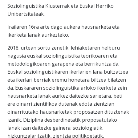
Soziolinguistika Klusterrak eta Euskal Herriko
Unibertsitateak.
Irailaren 16ra arte dago aukera hausnarketa eta
ikerketa lanak aurkezteko.
2018. urtean sortu zenetik, lehiaketaren helburu
nagusia euskal soziolinguistika teorikoaren eta
metodologikoaren garapena eta berrikuntza da.
Euskal soziolinguistikaren ikerlarien lana bultzatzea
eta ikerlari berriak eremu honetara biltzea bilatzen
da. Euskararen soziolinguistika arloko ikerketa zein
hausnarketa lanak aurkez daitezke sarietara, beti
ere oinarri zientifikoa dutenak edota zientzian
oinarritutako hausnarketak proposatzen dituztenak
izanik. Diziplina desberdinetatik proposatutako
lanak izan daitezke gainera; soziologiatik,
hizkuntzalaritzatik, zientzia politikoetatik,