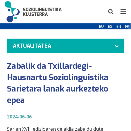
EU
ES
EN
FR
AKTUALITATEA
Zabalik da Txillardegi-
Hausnartu Soziolinguistika
Sarietara lanak aurkezteko
epea
2024-06-06
Sarien XVII. edizioaren deialdia zabaldu dute