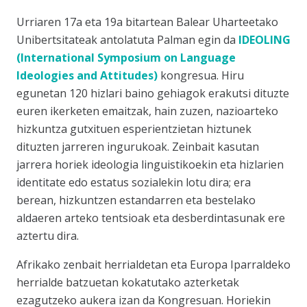
Urriaren 17a eta 19a bitartean Balear Uharteetako
Unibertsitateak antolatuta Palman egin da
IDEOLING
(International Symposium on Language
Ideologies and Attitudes)
kongresua.
Hiru
egunetan 120 hizlari baino gehiagok erakutsi dituzte
euren ikerketen emaitzak, hain zuzen, nazioarteko
hizkuntza gutxituen esperientzietan hiztunek
dituzten jarreren ingurukoak. Zeinbait kasutan
jarrera horiek ideologia linguistikoekin eta hizlarien
identitate edo estatus sozialekin lotu dira; era
berean, hizkuntzen estandarren eta bestelako
aldaeren arteko tentsioak eta desberdintasunak ere
aztertu dira.
Afrikako zenbait herrialdetan eta Europa Iparraldeko
herrialde batzuetan kokatutako azterketak
ezagutzeko aukera izan da Kongresuan. Horiekin