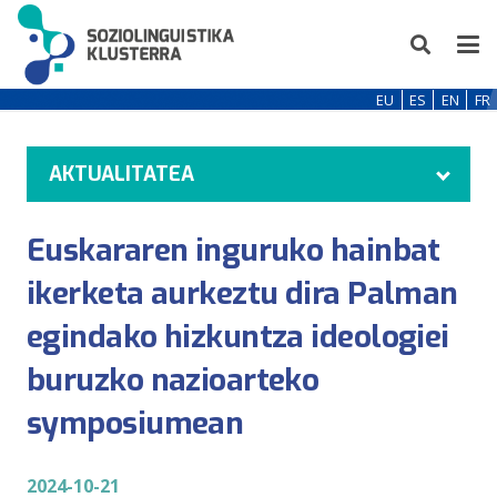
EU
ES
EN
FR
AKTUALITATEA
Euskararen inguruko hainbat
ikerketa aurkeztu dira Palman
egindako hizkuntza ideologiei
buruzko nazioarteko
symposiumean
2024-10-21