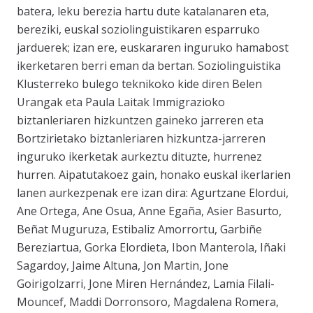
batera, leku berezia hartu dute katalanaren eta,
bereziki, euskal soziolinguistikaren esparruko
jarduerek; izan ere, euskararen inguruko hamabost
ikerketaren berri eman da bertan. Soziolinguistika
Klusterreko bulego teknikoko kide diren Belen
Urangak eta Paula Laitak
Immigrazioko
biztanleriaren hizkuntzen gaineko jarreren
eta
Bortzirietako biztanleriaren hizkuntza-jarreren
inguruko ikerketak aurkeztu dituzte, hurrenez
hurren. Aipatutakoez gain, honako euskal ikerlarien
lanen aurkezpenak ere izan dira:
Agurtzane Elordui,
Ane Ortega, Ane Osua, Anne Egaña, Asier Basurto,
Beñat Muguruza, Estibaliz Amorrortu, Garbiñe
Bereziartua, Gorka Elordieta, Ibon Manterola, Iñaki
Sagardoy, Jaime Altuna, Jon Martin, Jone
Goirigolzarri, Jone Miren Hernández, Lamia Filali-
Mouncef, Maddi Dorronsoro, Magdalena Romera,