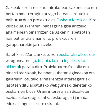
Gazteak-kirola-euskara hirukotean sakontzeko eta
bertan modu eraginkorrago batean jarduteko
helburua duen proiektua da
Euskara Kirolkide
. Kirol-
klubak (euskararen) babesgune gisa aritzeko
ahalmenean oinarritzen da. Azken hilabeteotan
hainbat urrats eman dira, proiektuaren
garapenarekin jarraitzeko.
Batetik, 2022an aurkeztu zen
euskarakirolkide.eus
webgunearen
gaztelaniazko
eta
ingelesezko
aldaera
k
garatu dira. Proiektuaren filosofia eta
oinarri teorikoak, hainbat klubetan egindakoa eta
gaiarekin lotutako erreferentzia interesgarriak
jasotzen ditu aipatutako webguneak, denetariko
euskarrien bidez. Orain interesa izan dezaketen
nazioarteko eragileentzat eskuragarri jarri da,
edukiak ingelesez ere eskainiz.