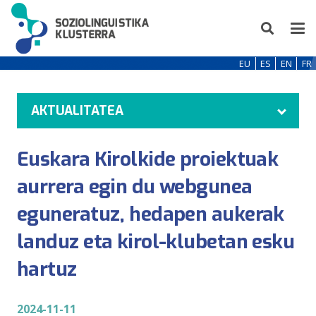
EU
ES
EN
FR
AKTUALITATEA
Euskara Kirolkide proiektuak
aurrera egin du webgunea
eguneratuz, hedapen aukerak
landuz eta kirol-klubetan esku
hartuz
2024-11-11