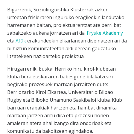
Bigarrenik, Soziolinguistika Klusterrak azken
urteetan frisieraren inguruko eragileekin landutako
harremanen baitan, proiektuarentzat ate berri bat
zabaltzeko aukera jorratzen ari da.
Fryske Akademy
eta
Afûk
erakundeekin elkarlanean diseinatzen ari da
bi hiztun komunitateetan aldi berean gauzatuko
litzatekeen nazioarteko proiektua.
Hirugarrenik, Euskal Herriko hiru kirol-klubetan
kluba bera euskararen babesgune bilakatzeari
begirako prozesuek martxan jarraitzen dute:
Berriozarko Kirol Elkartea, Universitario Bilbao
Rugby eta Bilboko Unamuno Saskibaloi kluba. Klub
barruan erabakiak hartzen eta hainbat dinamika
martxan jartzen aritu dira eta prozesu honen
amaieran atera ahal izango dira ondorioak eta
komunikatu da bakoitzean egindakoa.