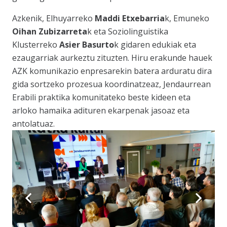
Azkenik, Elhuyarreko
Maddi
Etxebarria
k, Emuneko
Oihan Zubizarreta
k eta Soziolinguistika
Klusterreko
Asier Basurto
k gidaren edukiak eta
ezaugarriak aurkeztu zituzten. Hiru erakunde hauek
AZK komunikazio enpresarekin batera arduratu dira
gida sortzeko prozesua koordinatzeaz, Jendaurrean
Erabili praktika komunitateko beste kideen eta
arloko hamaika adituren ekarpenak jasoaz eta
antolatuaz.