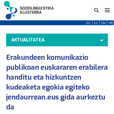
EU
ES
EN
FR
AKTUALITATEA
Erakundeen komunikazio
publikoan euskararen erabilera
handitu eta hizkuntzen
kudeaketa egokia egiteko
jendaurrean.eus gida aurkeztu
da