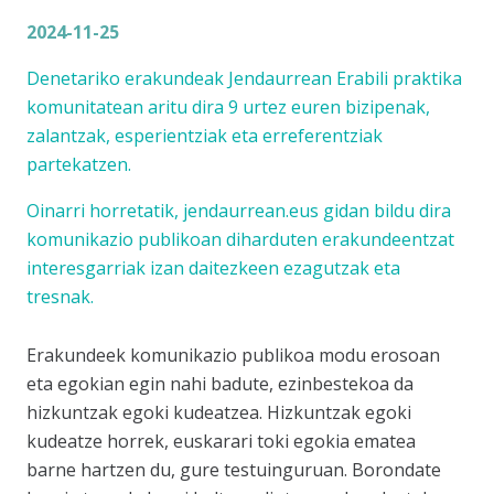
2024-11-25
Denetariko erakundeak Jendaurrean Erabili praktika
komunitatean aritu dira 9 urtez euren bizipenak,
zalantzak, esperientziak eta erreferentziak
partekatzen.
Oinarri horretatik,
jendaurrean.eus
gidan bildu dira
komunikazio publikoan diharduten erakundeentzat
interesgarriak izan daitezkeen ezagutzak eta
tresnak.
Erakundeek komunikazio publikoa modu erosoan
eta egokian egin nahi badute, ezinbestekoa da
hizkuntzak egoki kudeatzea. Hizkuntzak egoki
kudeatze horrek, euskarari toki egokia ematea
barne hartzen du, gure testuinguruan. Borondate