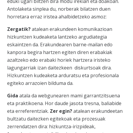
eduki ugari biltzen dira modu irekian eta doakoan.
Antolaketa sinplea du, norberak bilatzen duen
horretara erraz iristea ahalbidetzeko asmoz:
Zergatik?
atalean erakundeen komunikazioan
hizkuntzen kudeaketa lantzeko argudiategia
eskaintzen da. Erakundearen barne-mailan edo
kanpora begira hartzen egiten diren erabakiak
azaltzeko edo erabaki horiek hartzera iristeko
lagungarriak izan daitezkeen diskurtsoak dira.
Hizkuntzen kudeaketa arduratsu eta profesionala
egiteko arrazoien bilduma da.
Gida
atala da webgunearen mami garrantzitsuena
eta praktikoena. Hor daude jasota tresna, baliabide
eta erreferentziak.
Zer egin?
atalean erakundeetan
bultzatu daitezken egitekoak eta prozesuak
zerrendatzen dira: hizkuntza-irizpideak,