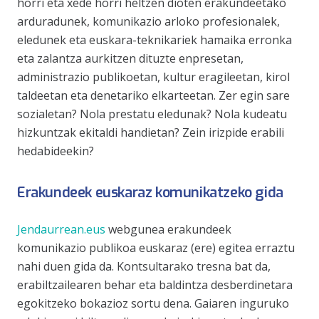
horri eta xede horri heltzen dioten erakundeetako
arduradunek, komunikazio arloko profesionalek,
eledunek eta euskara-teknikariek hamaika erronka
eta zalantza aurkitzen dituzte enpresetan,
administrazio publikoetan, kultur eragileetan, kirol
taldeetan eta denetariko elkarteetan. Zer egin sare
sozialetan? Nola prestatu eledunak? Nola kudeatu
hizkuntzak ekitaldi handietan? Zein irizpide erabili
hedabideekin?
Erakundeek euskaraz komunikatzeko gida
Jendaurrean.eus
webgunea erakundeek
komunikazio publikoa euskaraz (ere) egitea erraztu
nahi duen gida da. Kontsultarako tresna bat da,
erabiltzailearen behar eta baldintza desberdinetara
egokitzeko bokazioz sortu dena. Gaiaren inguruko