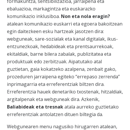
formakuntza, sentsibilizazioa, jarraipena eta
ebaluazioa, markagintza eta euskarazko
komunikazio inklusiboa.
Non eta nola eragin?
atalean komunikazio euskarri eta egoera bakoitzean
egin daitezkeen esku hartzeak jasotzen dira:
webguneak, sare-sozialak eta kanal digitalak, ikus-
entzunezkoak, hedabideak eta prentsaurrekoak,
ekitaldiak, barne bilera zabalak, publizitatea eta
produktuak edo zerbitzuak. Aipatutako atal
guztietan, gaia kokatzeko azalpena, zenbait gako,
prozeduren jarraipena egiteko “errepaso zerrenda”
inprimagarria eta erreferentziak biltzen dira.
Erreferentzia hauek denetariko txostenak, hitzaldiak,
argitalpenak eta webguneak dira. Azkenik,
Baliabideak eta tresnak
atala aurreko guztietako
erreferentziak antolatzen dituen biltegia da.
Webgunearen menu nagusiko hirugarren atalean,