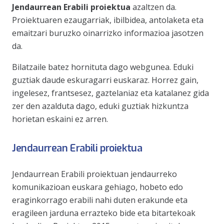
Jendaurrean Erabili proiektua
azaltzen da.
Proiektuaren ezaugarriak, ibilbidea, antolaketa eta
emaitzari buruzko oinarrizko informazioa jasotzen
da.
Bilatzaile batez hornituta dago webgunea. Eduki
guztiak daude eskuragarri euskaraz. Horrez gain,
ingelesez, frantsesez, gaztelaniaz eta katalanez gida
zer den azalduta dago, eduki guztiak hizkuntza
horietan eskaini ez arren.
Jendaurrean Erabili proiektua
Jendaurrean Erabili proiektuan jendaurreko
komunikazioan euskara gehiago, hobeto edo
eraginkorrago erabili nahi duten erakunde eta
eragileen jarduna errazteko bide eta bitartekoak