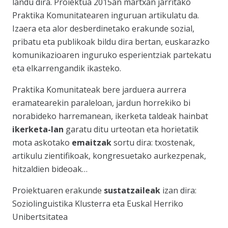
landu dira. Proiektua 2015an martxan jarritako
Praktika Komunitatearen inguruan artikulatu da.
Izaera eta alor desberdinetako erakunde sozial,
pribatu eta publikoak bildu dira bertan, euskarazko
komunikazioaren inguruko esperientziak partekatu
eta elkarrengandik ikasteko.
Praktika Komunitateak bere jarduera aurrera
eramatearekin paraleloan, jardun horrekiko bi
norabideko harremanean, ikerketa taldeak hainbat
ikerketa-lan
garatu ditu urteotan eta horietatik
mota askotako
emaitzak
sortu dira: txostenak,
artikulu zientifikoak, kongresuetako aurkezpenak,
hitzaldien bideoak…
Proiektuaren erakunde
sustatzaileak
izan dira:
Soziolinguistika Klusterra eta Euskal Herriko
Unibertsitatea