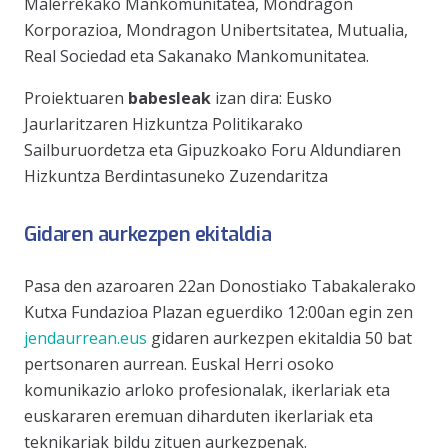
Malerrekako Mankomunitatea, Mondragon
Korporazioa, Mondragon Unibertsitatea, Mutualia,
Real Sociedad eta Sakanako Mankomunitatea.
Proiektuaren
babesleak
izan dira: Eusko
Jaurlaritzaren Hizkuntza Politikarako
Sailburuordetza eta Gipuzkoako Foru Aldundiaren
Hizkuntza Berdintasuneko Zuzendaritza
Gidaren aurkezpen ekitaldia
Pasa den azaroaren 22an Donostiako Tabakalerako
Kutxa Fundazioa Plazan eguerdiko 12:00an egin zen
jendaurrean.eus
gidaren aurkezpen ekitaldia 50 bat
pertsonaren aurrean. Euskal Herri osoko
komunikazio arloko profesionalak, ikerlariak eta
euskararen eremuan diharduten ikerlariak eta
teknikariak bildu zituen aurkezpenak.