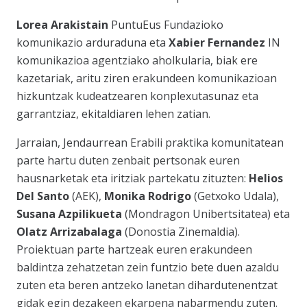
Lorea Arakistain
PuntuEus Fundazioko
komunikazio arduraduna eta
Xabier Fernandez
IN
komunikazioa agentziako aholkularia, biak ere
kazetariak, aritu ziren erakundeen komunikazioan
hizkuntzak kudeatzearen konplexutasunaz eta
garrantziaz, ekitaldiaren lehen zatian.
Jarraian, Jendaurrean Erabili praktika komunitatean
parte hartu duten zenbait pertsonak euren
hausnarketak eta iritziak partekatu zituzten:
Helios
Del Santo
(AEK),
Monika Rodrigo
(Getxoko Udala),
Susana Azpilikueta
(Mondragon Unibertsitatea) eta
Olatz Arrizabalaga
(Donostia Zinemaldia).
Proiektuan parte hartzeak euren erakundeen
baldintza zehatzetan zein funtzio bete duen azaldu
zuten eta beren antzeko lanetan dihardutenentzat
gidak egin dezakeen ekarpena nabarmendu zuten.