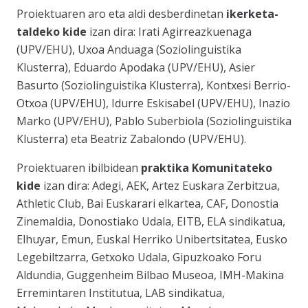
Proiektuaren aro eta aldi desberdinetan
ikerketa-
taldeko kide
izan dira: Irati Agirreazkuenaga
(UPV/EHU), Uxoa Anduaga (Soziolinguistika
Klusterra), Eduardo Apodaka (UPV/EHU), Asier
Basurto (Soziolinguistika Klusterra), Kontxesi Berrio-
Otxoa (UPV/EHU), Idurre Eskisabel (UPV/EHU), Inazio
Marko (UPV/EHU), Pablo Suberbiola (Soziolinguistika
Klusterra) eta Beatriz Zabalondo (UPV/EHU).
Proiektuaren ibilbidean
praktika Komunitateko
kide
izan dira: Adegi, AEK, Artez Euskara Zerbitzua,
Athletic Club, Bai Euskarari elkartea, CAF, Donostia
Zinemaldia, Donostiako Udala, EITB, ELA sindikatua,
Elhuyar, Emun, Euskal Herriko Unibertsitatea, Eusko
Legebiltzarra, Getxoko Udala, Gipuzkoako Foru
Aldundia, Guggenheim Bilbao Museoa, IMH-Makina
Erremintaren Institutua, LAB sindikatua,