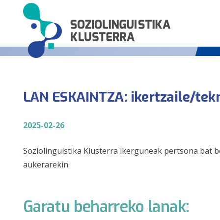
LAN ESKAINTZA: ikertzaile/tekn
2025-02-26
Soziolinguistika Klusterra ikerguneak pertsona bat b
aukerarekin.
Garatu beharreko lanak: