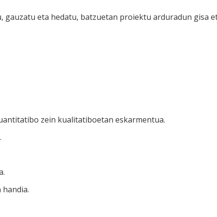
u, gauzatu eta hedatu, batzuetan proiektu arduradun gisa e
kuantitatibo zein kualitatiboetan eskarmentua.
.
a.
 handia.