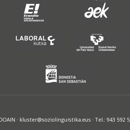
N · kluster@soziolinguistika.eus · Tel.: 943 592 