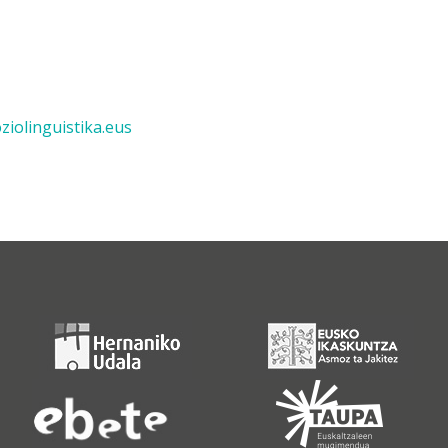
ziolinguistika.eus