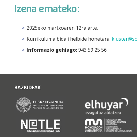
Izena emateko:
2025eko martxoaren 12ra arte.
Kurrikuluma bidali helbide honetara:
kluster@so
Informazio gehiago:
943 59 25 56
BAZKIDEAK