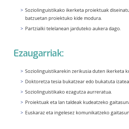
Soziolinguistikako ikerketa proiektuak diseinat
batzuetan proiektuko kide modura.
Partzialki telelanean jarduteko aukera dago.
Ezaugarriak:
Soziolinguistikarekin zerikusia duten ikerketa 
Doktoretza tesia bukatzear edo bukatuta izatea
Soziolinguistikako ezagutza aurreratua.
Proiektuak eta lan taldeak kudeatzeko gaitasun
Euskaraz eta ingelesez komunikatzeko gaitasun