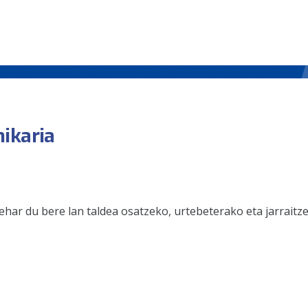
ikaria
ehar du bere lan taldea osatzeko, urtebeterako eta jarraitz