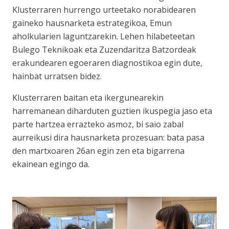
Klusterraren hurrengo urteetako norabidearen
gaineko hausnarketa estrategikoa, Emun
aholkularien laguntzarekin. Lehen hilabeteetan
Bulego Teknikoak eta Zuzendaritza Batzordeak
erakundearen egoeraren diagnostikoa egin dute,
hainbat urratsen bidez.
Klusterraren baitan eta ikergunearekin
harremanean diharduten guztien ikuspegia jaso eta
parte hartzea errazteko asmoz, bi saio zabal
aurreikusi dira hausnarketa prozesuan: bata pasa
den martxoaren 26an egin zen eta bigarrena
ekainean egingo da.