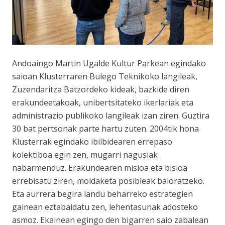
Andoaingo Martin Ugalde Kultur Parkean egindako
saioan Klusterraren Bulego Teknikoko langileak,
Zuzendaritza Batzordeko kideak, bazkide diren
erakundeetakoak, unibertsitateko ikerlariak eta
administrazio publikoko langileak izan ziren. Guztira
30 bat pertsonak parte hartu zuten. 2004tik hona
Klusterrak egindako ibilbidearen errepaso
kolektiboa egin zen, mugarri nagusiak
nabarmenduz. Erakundearen misioa eta bisioa
errebisatu ziren, moldaketa posibleak baloratzeko.
Eta aurrera begira landu beharreko estrategien
gainean eztabaidatu zen, lehentasunak adosteko
asmoz. Ekainean egingo den bigarren saio zabalean