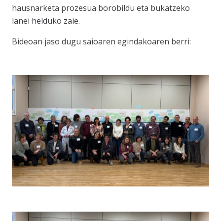
hausnarketa prozesua borobildu eta bukatzeko
lanei helduko zaie.
Bideoan jaso dugu saioaren egindakoaren berri: