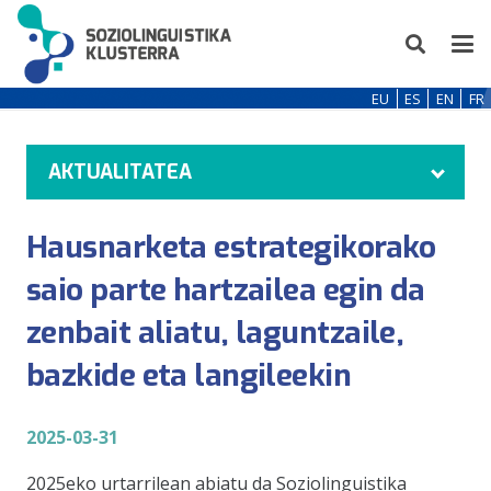
EU
ES
EN
FR
AKTUALITATEA
Hausnarketa estrategikorako
saio parte hartzailea egin da
zenbait aliatu, laguntzaile,
bazkide eta langileekin
2025-03-31
2025eko urtarrilean abiatu da Soziolinguistika