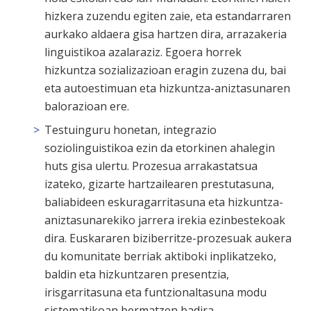
hizkera zuzendu egiten zaie, eta estandarraren
aurkako aldaera gisa hartzen dira, arrazakeria
linguistikoa azalaraziz. Egoera horrek
hizkuntza sozializazioan eragin zuzena du, bai
eta autoestimuan eta hizkuntza-aniztasunaren
balorazioan ere.
Testuinguru honetan, integrazio
soziolinguistikoa ezin da etorkinen ahalegin
huts gisa ulertu. Prozesua arrakastatsua
izateko, gizarte hartzailearen prestutasuna,
baliabideen eskuragarritasuna eta hizkuntza-
aniztasunarekiko jarrera irekia ezinbestekoak
dira. Euskararen biziberritze-prozesuak aukera
du komunitate berriak aktiboki inplikatzeko,
baldin eta hizkuntzaren presentzia,
irisgarritasuna eta funtzionaltasuna modu
sistematikoan bermatzen badira.