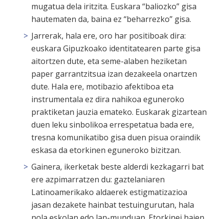
mugatua dela iritzita. Euskara “baliozko” gisa
hautematen da, baina ez “beharrezko” gisa.
Jarrerak, hala ere, oro har positiboak dira:
euskara Gipuzkoako identitatearen parte gisa
aitortzen dute, eta seme-alaben heziketan
paper garrantzitsua izan dezakeela onartzen
dute. Hala ere, motibazio afektiboa eta
instrumentala ez dira nahikoa eguneroko
praktiketan jauzia emateko. Euskarak gizartean
duen leku sinbolikoa errespetatua bada ere,
tresna komunikatibo gisa duen pisua oraindik
eskasa da etorkinen eguneroko bizitzan.
Gainera, ikerketak beste alderdi kezkagarri bat
ere azpimarratzen du: gaztelaniaren
Latinoamerikako aldaerek estigmatizazioa
jasan dezakete hainbat testuingurutan, hala
nola eskolan edo lan-munduan. Etorkinei haien