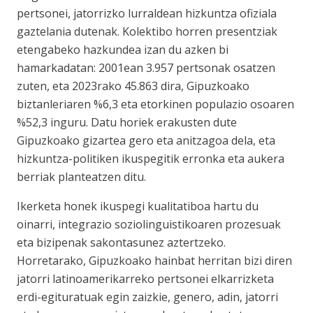
pertsonei, jatorrizko lurraldean hizkuntza ofiziala
gaztelania dutenak. Kolektibo horren presentziak
etengabeko hazkundea izan du azken bi
hamarkadatan: 2001ean 3.957 pertsonak osatzen
zuten, eta 2023rako 45.863 dira, Gipuzkoako
biztanleriaren %6,3 eta etorkinen populazio osoaren
%52,3 inguru. Datu horiek erakusten dute
Gipuzkoako gizartea gero eta anitzagoa dela, eta
hizkuntza-politiken ikuspegitik erronka eta aukera
berriak planteatzen ditu.
Ikerketa honek ikuspegi kualitatiboa hartu du
oinarri, integrazio soziolinguistikoaren prozesuak
eta bizipenak sakontasunez aztertzeko.
Horretarako, Gipuzkoako hainbat herritan bizi diren
jatorri latinoamerikarreko pertsonei elkarrizketa
erdi-egituratuak egin zaizkie, genero, adin, jatorri