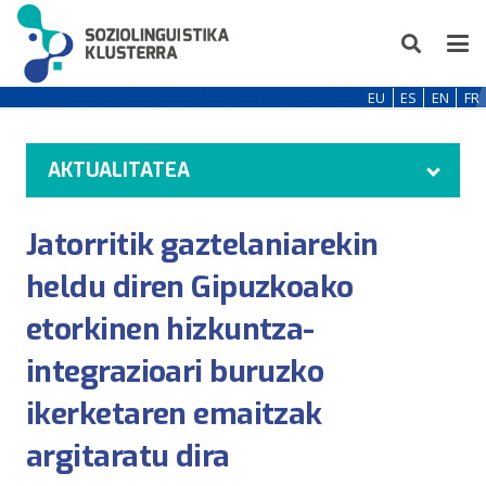
EU
ES
EN
FR
AKTUALITATEA
Jatorritik gaztelaniarekin
heldu diren Gipuzkoako
etorkinen hizkuntza-
integrazioari buruzko
ikerketaren emaitzak
argitaratu dira