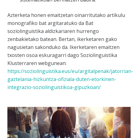
Azterketa honen emaitzetan oinarritutako artikulu
monografiko bat argitaratuko da
Bat
soziolinguistika aldizkariaren hurrengo
zenbakietako batean. Bertan, ikerketaren gako
nagusietan sakonduko da. Ikerketaren emaitzen
txosten osoa eskuragarri dago Soziolinguistika
Klusterraren webgunean:
https://soziolinguistika.eus/eu/argitalpenak/jatorrian-
gaztelania-hizkuntza-ofiziala-duten-etorkinen-
integrazio-soziolinguistikoa-gipuzkoan/