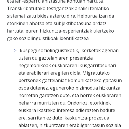
eta lan-esparru aniztasuna kontuan hartuta.
Transkribatutako testigantzak analisi tematiko
sistematizatu bidez aztertu dira. Helburua izan da
etorkinen ahotsa eta subjektibotasuna ardatz
hartuta, euren hizkuntza-esperientziak ulertzeko
gako soziolinguistikoak identifikatzea.
Ikuspegi soziolinguistikotik, ikerketak agerian
uzten du gaztelaniaren presentzia
hegemonikoak euskararen ikusgarritasunari
eta erabilerari eragiten diola. Migratutako
pertsonek gaztelaniaz komunikatzeko gaitasun
osoa dutenez, eguneroko bizimodua hizkuntza
horretan garatzen dute, eta horrek euskararen
beharra murrizten du. Ondorioz, etorkinek
euskara ikasteko interesa adierazten badute
ere, sarritan ez dute ikaskuntza-prozesua
abiatzen, hizkuntzaren erabilgarritasun soziala