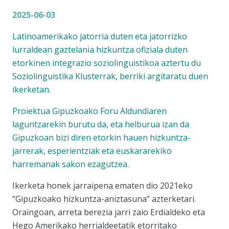
2025-06-03
Latinoamerikako jatorria duten eta jatorrizko
lurraldean gaztelania hizkuntza ofiziala duten
etorkinen integrazio soziolinguistikoa aztertu du
Soziolinguistika Klusterrak, berriki argitaratu duen
ikerketan.
Proiektua Gipuzkoako Foru Aldundiaren
laguntzarekin burutu da, eta helburua izan da
Gipuzkoan bizi diren etorkin hauen hizkuntza-
jarrerak, esperientziak eta euskararekiko
harremanak sakon ezagutzea.
Ikerketa honek jarraipena ematen dio 2021eko
“Gipuzkoako hizkuntza-aniztasuna” azterketari.
Oraingoan, arreta berezia jarri zaio Erdialdeko eta
Hego Amerikako herrialdeetatik etorritako