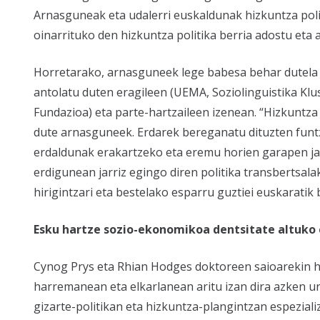
Arnasguneak eta udalerri euskaldunak hizkuntza polit
oinarrituko den hizkuntza politika berria adostu et
Horretarako, arnasguneek lege babesa behar dutela 
antolatu duten eragileen (UEMA, Soziolinguistika Kl
Fundazioa) eta parte-hartzaileen izenean. “Hizkuntza
dute arnasguneek. Erdarek bereganatu dituzten funt
erdaldunak erakartzeko eta eremu horien garapen ja
erdigunean jarriz egingo diren politika transbertsalak
hirigintzari eta bestelako esparru guztiei euskaratik
Esku hartze sozio-ekonomikoa dentsitate altuko 
Cynog Prys eta Rhian Hodges doktoreen saioarekin ha
harremanean eta elkarlanean aritu izan dira azken urt
gizarte-politikan eta hizkuntza-plangintzan espeziali