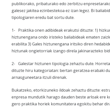
publikorako, pribaturako edo zerbitzu enpresetarako 
galesez jakitea ezinbestekoa ez izan legez. Bi baliabi
tipologiaren eredu bat sortu dute.
1- Praktika onen adibideak erakutsi dituzte: 1) hiz
hiztunengana ondo iristeko baliabideak ematen zaizk
erabilita 3) Gales hiztunengana iritsiko diren hedabid
hiztunak ongietorriak izango direla jakinarazteko bi
2- Galestar hiztunen tipologia zehaztu dute. Horreta
dituzte hiru kategoriatan: bertan geratzea erabaki 
arnasguneetara itzuli direnak.
Bukatzeko, etorkizuneko ildoak zehaztu dituzte: estr
enpresa mundutik harago dauden beste arloak ere kon
gero praktika horiek komunitatera egokitu behar dir