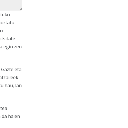
ateko
iurtatu
ko
tsitate
a egin zen
 Gazte eta
atzaileek
tu hau, lan
atea
n da haien