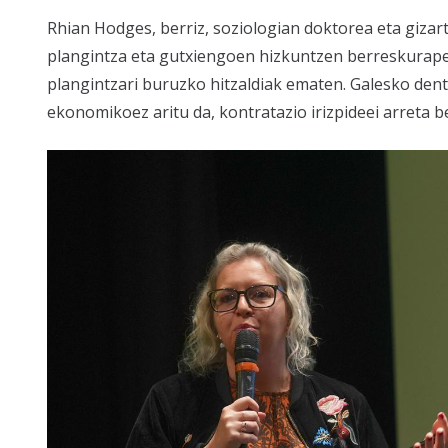
Rhian Hodges, berriz, soziologian doktorea eta gizart
plangintza eta gutxiengoen hizkuntzen berreskurapena
plangintzari buruzko hitzaldiak ematen. Galesko den
ekonomikoez aritu da, kontratazio irizpideei arreta be