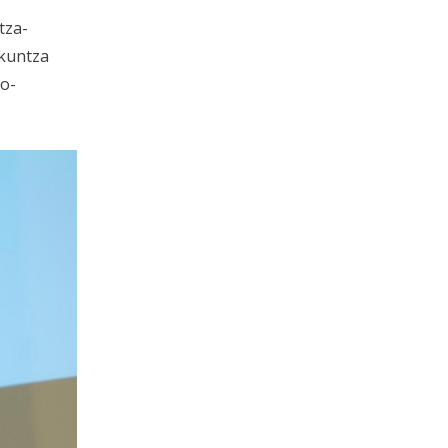
tza-
zkuntza
io-