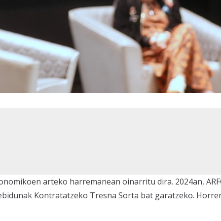
ekonomikoen arteko harremanean oinarritu dira. 2024an, AR
lebidunak Kontratatzeko Tresna Sorta bat garatzeko. Horre