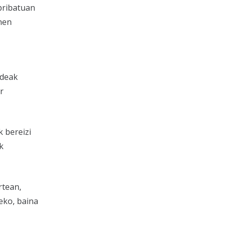
 pribatuan
unen
ideak
r
 bereizi
k
rtean,
eko, baina