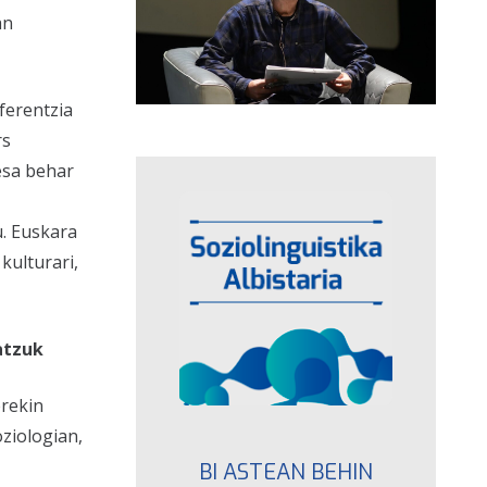
an
ferentzia
rs
esa behar
u. Euskara
kulturari,
batzuk
erekin
oziologian,
BI ASTEAN BEHIN