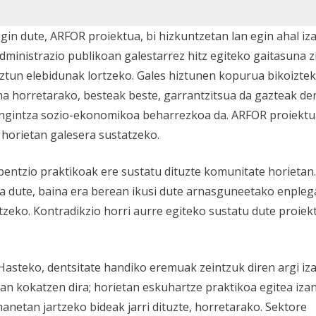
 egin dute, ARFOR proiektua, bi hizkuntzetan lan egin ahal iz
dministrazio publikoan galestarrez hitz egiteko gaitasuna z
iztun elebidunak lortzeko. Gales hiztunen kopurua bikoizte
a horretarako, besteak beste, garrantzitsua da gazteak den
ngintza sozio-ekonomikoa beharrezkoa da. ARFOR proiektu
horietan galesera sustatzeko.
entzio praktikoak ere sustatu dituzte komunitate horietan.
ra dute, baina era berean ikusi dute arnasguneetako enpleg
itzeko. Kontradikzio horri aurre egiteko sustatu dute proiek
Hasteko, dentsitate handiko eremuak zeintzuk diren argi iz
an kokatzen dira; horietan eskuhartze praktikoa egitea iza
anetan jartzeko bideak jarri dituzte, horretarako. Sektore