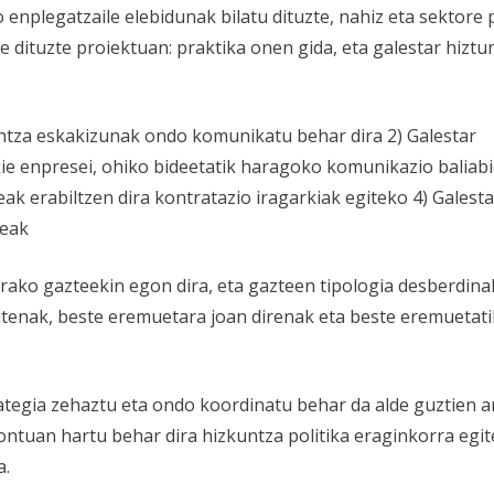
enplegatzaile elebidunak bilatu dituzte, nahiz eta sektore
de dituzte proiektuan: praktika onen gida, eta galestar hizt
kuntza eskakizunak ondo komunikatu behar dira 2) Galestar
ie enpresei, ohiko bideetatik haragoko komunikazio baliab
eak erabiltzen dira kontratazio iragarkiak egiteko 4) Galesta
deak
rako gazteekin egon dira, eta gazteen tipologia desberdinak
dutenak, beste eremuetara joan direnak eta beste eremuetati
ategia zehaztu eta ondo koordinatu behar da alde guztien a
tuan hartu behar dira hizkuntza politika eraginkorra egit
a.