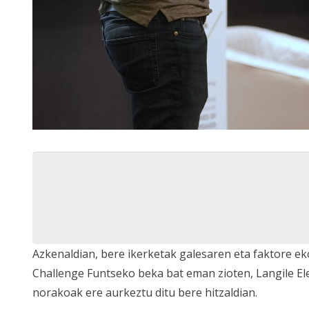
Azkenaldian, bere ikerketak galesaren eta faktore 
Challenge Funtseko beka bat eman zioten, Langile E
norakoak ere aurkeztu ditu bere hitzaldian.