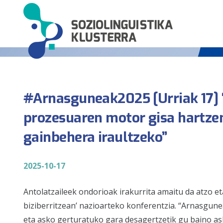
#Arnasguneak2025 [Urriak 17] 
prozesuaren motor gisa hartzen
gainbehera iraultzeko”
2025-10-17
Antolatzaileek ondorioak irakurrita amaitu da atzo e
biziberritzean’ nazioarteko konferentzia. “Arnasgun
eta asko gerturatuko gara desagertzetik gu baino as