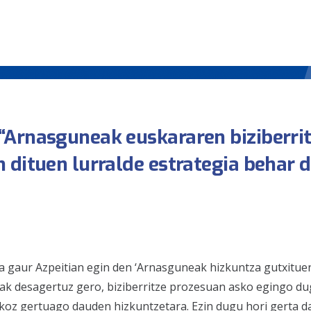
“Arnasguneak euskararen biziberri
 dituen lurralde estrategia behar 
ta gaur Azpeitian egin den ‘Arnasguneak hizkuntza gutxitue
eak desagertuz gero, biziberritze prozesuan asko egingo du
koz gertuago dauden hizkuntzetara. Ezin dugu hori gerta da