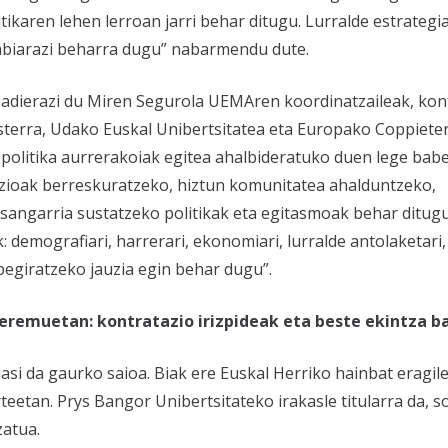
ikaren lehen lerroan jarri behar ditugu. Lurralde estrategi
a abiarazi beharra dugu” nabarmendu dute.
adierazi du Miren Segurola UEMAren koordinatzaileak, kon
usterra, Udako Euskal Unibertsitatea eta Europako Coppiete
 politika aurrerakoiak egitea ahalbideratuko duen lege bab
zioak berreskuratzeko, hiztun komunitatea ahalduntzeko,
sangarria sustatzeko politikak eta egitasmoak behar ditug
: demografiari, harrerari, ekonomiari, lurralde antolaketari, 
 begiratzeko jauzia egin behar dugu”.
eremuetan: kontratazio irizpideak eta beste ekintza 
si da gaurko saioa. Biak ere Euskal Herriko hainbat eragil
eetan. Prys Bangor Unibertsitateko irakasle titularra da, s
zatua.