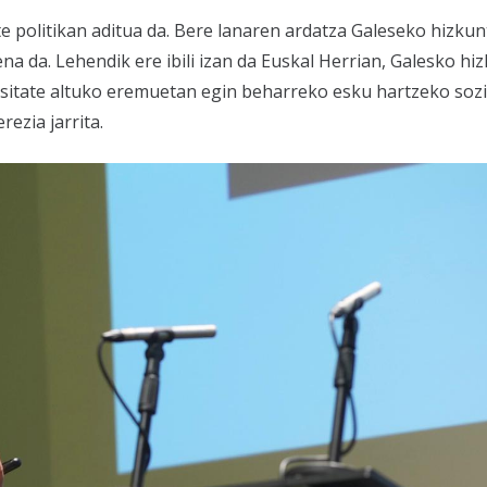
e politikan aditua da. Bere lanaren ardatza Galeseko hizkun
 da. Lehendik ere ibili izan da Euskal Herrian, Galesko hi
tsitate altuko eremuetan egin beharreko esku hartzeko soz
rezia jarrita.