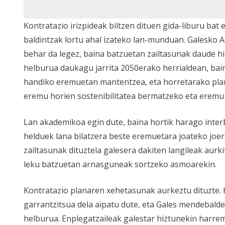
Kontratazio irizpideak biltzen dituen gida-liburu bat
baldintzak lortu ahal izateko lan-munduan. Galesko A
behar da legez, baina batzuetan zailtasunak daude h
helburua daukagu jarrita 2050erako herrialdean, bain
handiko eremuetan mantentzea, eta horretarako pla
eremu horien sostenibilitatea bermatzeko eta eremu 
Lan akademikoa egin dute, baina hortik harago interb
helduek lana bilatzera beste eremuetara joateko joe
zailtasunak dituztela galesera dakiten langileak aurk
leku batzuetan
arnasguneak
sortzeko asmoarekin.
Kontratazio planaren xehetasunak aurkeztu dituzte. 
garrantzitsua dela aipatu dute, eta Gales mendebalde
helburua. Enplegatzaileak galestar hiztunekin harrem