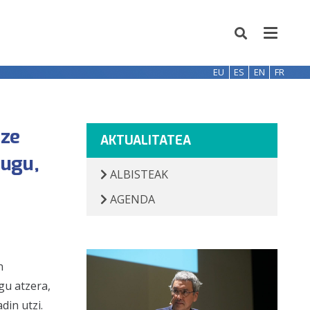
EU
ES
EN
FR
tze
AKTUALITATEA
dugu,
ALBISTEAK
AGENDA
n
gu atzera,
din utzi.