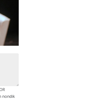
FOR
n nondik