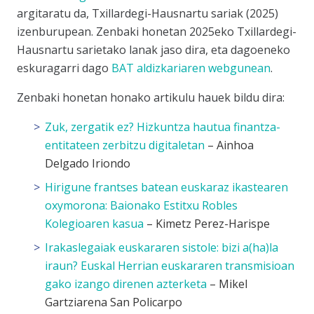
argitaratu da,
Txillardegi-Hausnartu sariak (2025)
izenburupean. Zenbaki honetan 2025eko Txillardegi-
Hausnartu sarietako lanak jaso dira, eta dagoeneko
eskuragarri dago
BAT aldizkariaren webgunean
.
Zenbaki honetan honako artikulu hauek bildu dira:
Zuk, zergatik ez? Hizkuntza hautua finantza-
entitateen zerbitzu digitaletan
– Ainhoa
Delgado Iriondo
Hirigune frantses batean euskaraz ikastearen
oxymorona: Baionako Estitxu Robles
Kolegioaren kasua
– Kimetz Perez-Harispe
Irakaslegaiak euskararen sistole: bizi a(ha)la
iraun? Euskal Herrian euskararen transmisioan
gako izango direnen azterketa
– Mikel
Gartziarena San Policarpo