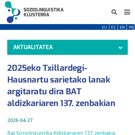
EU
ES
EN
FR
AKTUALITATEA
2025eko Txillardegi-
Hausnartu sarietako lanak
argitaratu dira BAT
aldizkariaren 137. zenbakian
2026-04-27
Bat Soziolinguistika Aldizkariaren 137. zenbakia