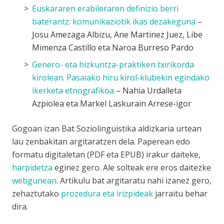
Euskararen erabileraren definizio berri
baterantz: komunikaziotik ikas dezakeguna
–
Josu Amezaga Albizu, Ane Martinez Juez, Libe
Mimenza Castillo eta Naroa Burreso Pardo
Genero- eta hizkuntza-praktiken txirikorda
kirolean. Pasaiako hiru kirol-klubekin egindako
ikerketa etnografikoa
– Nahia Urdalleta
Azpiolea eta Markel Laskurain Arrese-igor
Gogoan izan Bat Soziolinguistika aldizkaria urtean
lau zenbakitan argitaratzen dela. Paperean edo
formatu digitaletan (PDF eta EPUB) irakur daiteke,
harpidetza
eginez gero. Ale solteak ere eros daitezke
webgunean
. Artikulu bat argitaratu nahi izanez gero,
zehaztutako
prozedura eta irizpideak
jarraitu behar
dira.