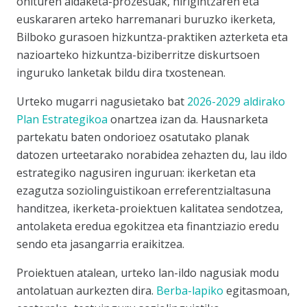
ohituren aldaketa-prozesuak, hirigintzaren eta
euskararen arteko harremanari buruzko ikerketa,
Bilboko gurasoen hizkuntza-praktiken azterketa eta
nazioarteko hizkuntza-biziberritze diskurtsoen
inguruko lanketak bildu dira txostenean.
Urteko mugarri nagusietako bat
2026-2029 aldirako
Plan Estrategikoa
onartzea izan da. Hausnarketa
partekatu baten ondorioez osatutako planak
datozen urteetarako norabidea zehazten du, lau ildo
estrategiko nagusiren inguruan: ikerketan eta
ezagutza soziolinguistikoan erreferentzialtasuna
handitzea, ikerketa-proiektuen kalitatea sendotzea,
antolaketa eredua egokitzea eta finantziazio eredu
sendo eta jasangarria eraikitzea.
Proiektuen atalean, urteko lan-ildo nagusiak modu
antolatuan aurkezten dira.
Berba-lapiko
egitasmoan,