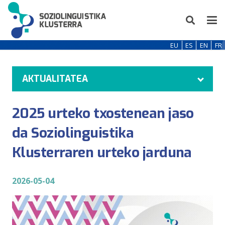
EU
ES
EN
FR
AKTUALITATEA
2025 urteko txostenean jaso
da Soziolinguistika
Klusterraren urteko jarduna
2026-05-04