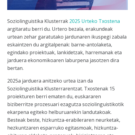
Soziolinguistika Klusterrak
2025 Urteko Txostena
argitaratu berri du. Urtero bezala, erakundeak
urtean zehar garatutako jardunaren ikuspegi zabala
eskaintzen du argitalpenak: barne-antolaketa,
egindako proiektuak, lankidetzak, harremanak eta
jarduera ekonomikoaren laburpena jasotzen dira
bertan.
2025a jarduera anitzeko urtea izan da
Soziolinguistika Klusterrarentzat. Txostenak 15
proiekturen berri ematen du, euskararen
biziberritze prozesuari ezagutza soziolinguistikotik
ekarpena egiteko helburuarekin landutakoak.
Besteak beste, hizkuntza-erabileraren neurketak,
hezkuntzaren esparruko egitasmoak, hizkuntza-