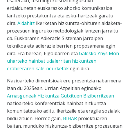
esaterako, testuinguru soziolinguistiko
erdaldunetan euskarazko ahozko komunikazioa
lantzeko prestakuntza eta esku-hartzeak garatu
dira.
Aldahitz
ikerketan hizkuntza-ohituren aldaketa-
prozesuen inguruko metodologiak lantzen jarraitu
da. Euskararen Adierazle Sisteman jarraipen
teknikoa eta adierazle berrien proposamena egin
dira. Era berean, Elgoibarren eta
Galesko Ynys Môn
uharteko hainbat udalerritan hizkuntzen
erabileraren kale-neurketak
egin dira.
Nazioarteko dimentsioak ere presentzia nabarmena
izan du 2025ean. Urrian Azpeitian egindako
Arnasguneak Hizkuntza Gutxituen Biziberritzean
nazioarteko konferentziak hainbat hizkuntza
komunitatetako aditu, ikertzaile eta eragile sozialak
bildu zituen. Horrez gain,
BIHAR
proiektuaren
baitan, munduko hizkuntza-biziberritze prozesuetan