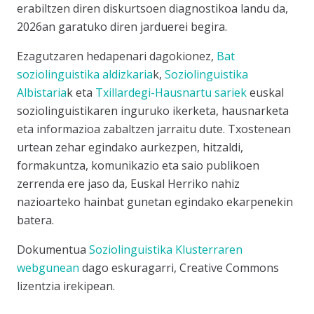
erabiltzen diren diskurtsoen diagnostikoa landu da,
2026an garatuko diren jarduerei begira.
Ezagutzaren hedapenari dagokionez,
Bat
soziolinguistika aldizkaria
k,
Soziolinguistika
Albistaria
k eta
Txillardegi-Hausnartu sariek
euskal
soziolinguistikaren inguruko ikerketa, hausnarketa
eta informazioa zabaltzen jarraitu dute. Txostenean
urtean zehar egindako aurkezpen, hitzaldi,
formakuntza, komunikazio eta saio publikoen
zerrenda ere jaso da, Euskal Herriko nahiz
nazioarteko hainbat gunetan egindako ekarpenekin
batera.
Dokumentua
Soziolinguistika Klusterraren
webgunean
dago eskuragarri, Creative Commons
lizentzia irekipean.