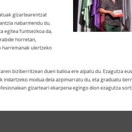
katuak gizartearentzat
rantzia nabarmendu du.
ta egitea funtsezkoa da,
rabide horretan,
o harremanak ulertzeko
aren biziberritzean duen balioa ere aipatu du. Ezagutza eu
k indartzeko modua dela azpimarratu du, eta graduatu berr
ofesionalean gizarteari ekarpena egingo dion ezagutza sort