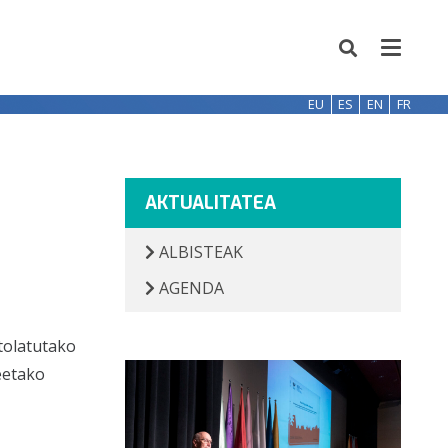
EU
ES
EN
FR
AKTUALITATEA
ALBISTEAK
AGENDA
tolatutako
eetako