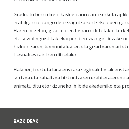
Graduatu berri diren ikasleen aurrean, ikerketa apli
erabilgarria izango den ezagutza sortzeko duen gar
Haren hitzetan, gizartearen beharrei lotutako ikerke
eta soziolinguistikak ekarpen berezia egin dezake no
hizkuntzaren, komunitatearen eta gizartearen artek
tresnak eskaintzen dituelako.
Halaber, ikerketa lana euskaraz egiteak berak euskar
sortzea eta zabaltzea hizkuntzaren erabilera-eremua
animatu ditu etorkizuneko ibilbide akademiko eta pr
BAZKIDEAK