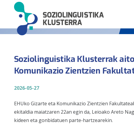
Soziolinguistika Klusterrak ait
Komunikazio Zientzien Fakultat
2026-05-27
EHUko Gizarte eta Komunikazio Zientzien Fakultatea
ekitaldia maiatzaren 22an egin da, Leioako Areto Na
kideen eta gonbidatuen parte-hartzearekin.