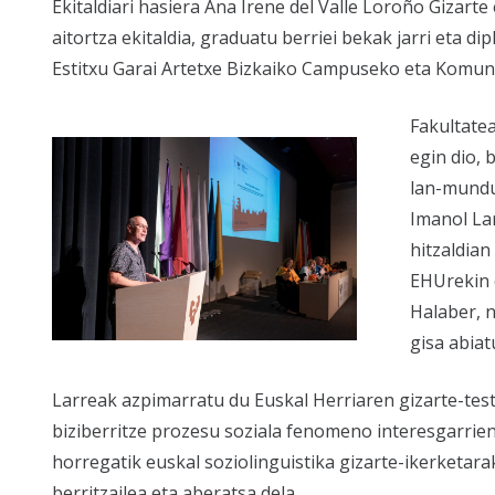
Ekitaldiari hasiera Ana Irene del Valle Loroño Gizar
aitortza ekitaldia, graduatu berriei bekak jarri eta d
Estitxu Garai Artetxe Bizkaiko Campuseko eta Komuni
Fakultate
egin dio, 
lan-mundur
Imanol Lar
hitzaldia
EHUrekin e
Halaber, 
gisa abia
Larreak azpimarratu du Euskal Herriaren gizarte-tes
biziberritze prozesu soziala fenomeno interesgarrien
horregatik euskal soziolinguistika gizarte-ikerketara
berritzailea eta aberatsa dela.