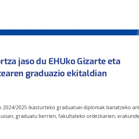
ortza jaso du EHUko Gizarte eta
earen graduazio ekitaldian
k 2024/2025 ikasturteko graduatuei diplomak banatzeko an
gusian, graduatu berrien, fakultateko ordezkarien, erakund