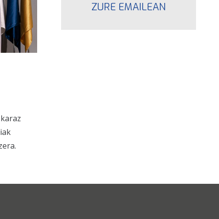
ZURE EMAILEAN
skaraz
iak
zera.