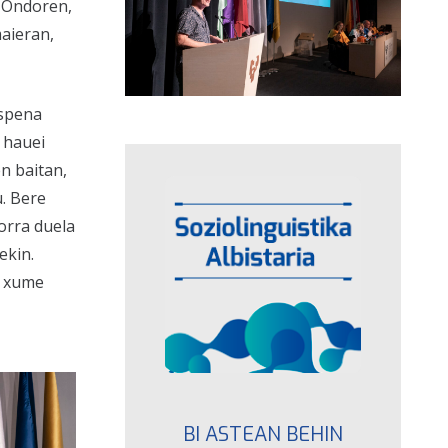
. Ondoren,
maieran,
espena
z hauei
en baitan,
u. Bere
orra duela
ekin.
u xume
BI ASTEAN BEHIN