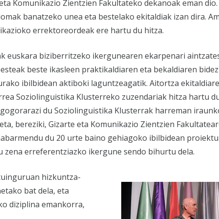
te eta Komunikazio Zientzien Fakultateko dekanoak eman dio
iplomak banatzeko unea eta bestelako ekitaldiak izan dira. A
kazioko errektoreordeak ere hartu du hitza.
ak euskara biziberritzeko ikergunearen ekarpenari aintzat
besteak beste ikasleen praktikaldiaren eta bekaldiaren bide
ako ibilbidean aktiboki laguntzeagatik. Aitortza ekitaldiar
rea Soziolinguistika Klusterreko zuzendariak hitza hartu d
n gogorarazi du Soziolinguistika Klusterrak harreman iraunk
ta, bereziki, Gizarte eta Komunikazio Zientzien Fakultatear
nabarmendu du 20 urte baino gehiagoko ibilbidean proiekt
tu zena erreferentziazko ikergune sendo bihurtu dela.
tuinguruan hizkuntza-
etako bat dela, eta
ko diziplina emankorra,