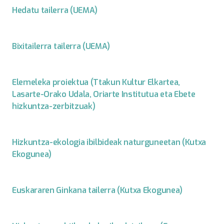
Hedatu tailerra (UEMA)
Bixitailerra tailerra (UEMA)
Elemeleka proiektua (Ttakun Kultur Elkartea,
Lasarte-Orako Udala, Oriarte Institutua eta Ebete
hizkuntza-zerbitzuak)
Hizkuntza-ekologia ibilbideak naturguneetan (Kutxa
Ekogunea)
Euskararen Ginkana tailerra (Kutxa Ekogunea)