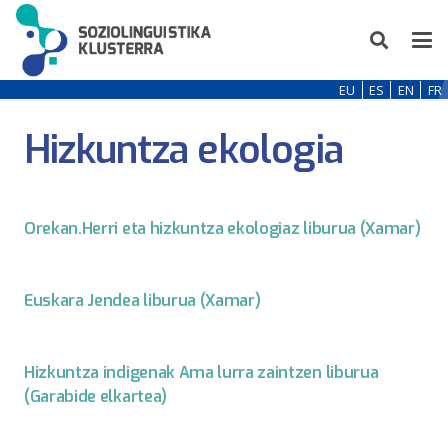
EU
ES
EN
FR
Hizkuntza ekologia
Orekan.Herri eta hizkuntza ekologiaz liburua (Xamar)
Euskara Jendea liburua (Xamar)
Hizkuntza indigenak Ama lurra zaintzen liburua
(Garabide elkartea)