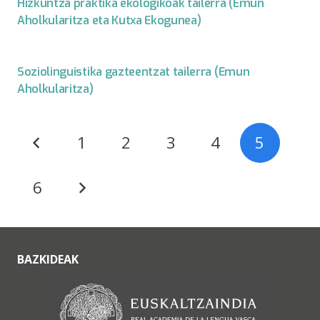
Hizkuntza praktika ekologikoak tailerra (Emun
Aholkularitza eta Kutxa Ekogunea)
Soziolinguistika gazteentzat tailerra (Emun
Aholkularitza)
1
2
3
4
5
6
BAZKIDEAK