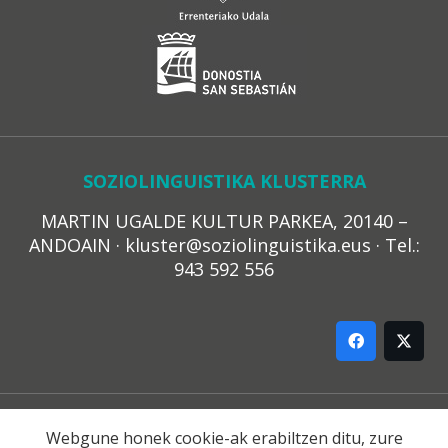
SOZIOLINGUISTIKA KLUSTERRA
MARTIN UGALDE KULTUR PARKEA, 20140 –
ANDOAIN · kluster@soziolinguistika.eus · Tel.:
943 592 556
LEGE OHARRA
Webgune honek cookie-ak erabiltzen ditu, zure
PRIBATUTASUN POLITIKA