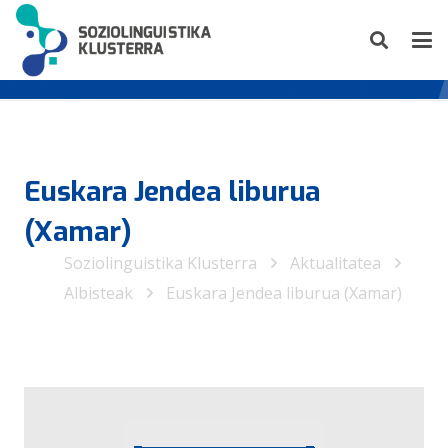
Euskara Jendea liburua
(Xamar)
Soziolinguistika Klusterra
Aktualitatea
Albisteak
Euskara Jendea liburua (Xamar)