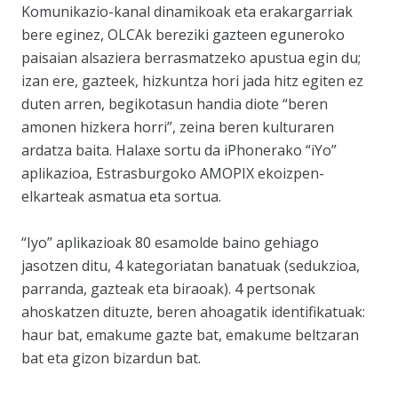
Komunikazio-kanal dinamikoak eta erakargarriak
bere eginez, OLCAk bereziki gazteen eguneroko
paisaian alsaziera berrasmatzeko apustua egin du;
izan ere, gazteek, hizkuntza hori jada hitz egiten ez
duten arren, begikotasun handia diote “beren
amonen hizkera horri”, zeina beren kulturaren
ardatza baita. Halaxe sortu da iPhonerako “iYo”
aplikazioa, Estrasburgoko AMOPIX ekoizpen-
elkarteak asmatua eta sortua.
“Iyo” aplikazioak 80 esamolde baino gehiago
jasotzen ditu, 4 kategoriatan banatuak (sedukzioa,
parranda, gazteak eta biraoak). 4 pertsonak
ahoskatzen dituzte, beren ahoagatik identifikatuak:
haur bat, emakume gazte bat, emakume beltzaran
bat eta gizon bizardun bat.