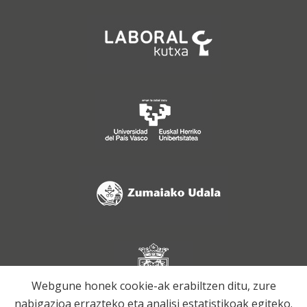
Webgune honek cookie-ak erabiltzen ditu, zure
nabigazioa errazteko eta analisi estatistikoak egiteko.