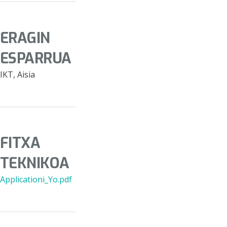
ERAGIN
ESPARRUA
IKT, Aisia
FITXA
TEKNIKOA
Applicationi_Yo.pdf