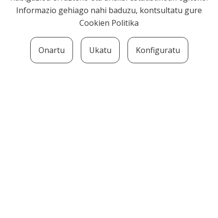
Informazio gehiago nahi baduzu, kontsultatu gure
Cookien Politika
Onartu
Ukatu
Konfiguratu
SOZIOLINGUISTIKA KLUSTERRA
MARTIN UGALDE KULTUR PARKEA, 20140 –
ANDOAIN · kluster@soziolinguistika.eus · Tel.:
943 592 556
LEGE OHARRA
PRIBATUTASUN POLITIKA