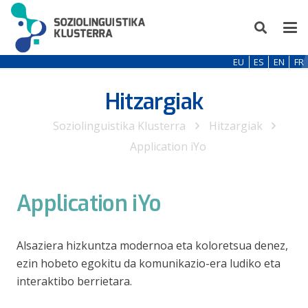
EU
ES
EN
FR
Hitzargiak
Soziolinguistika Klusterra
Hitzargiak
Application iYo
Application iYo
Alsaziera hizkuntza modernoa eta koloretsua denez,
ezin hobeto egokitu da komunikazio-era ludiko eta
interaktibo berrietara.