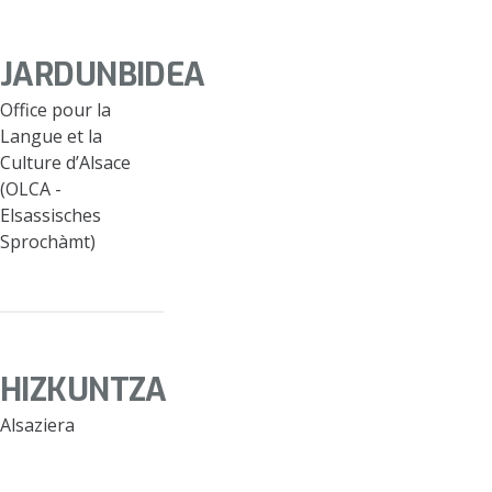
JARDUNBIDEA
Office pour la
Langue et la
Culture d’Alsace
(OLCA -
Elsassisches
Sprochàmt)
HIZKUNTZA
Alsaziera