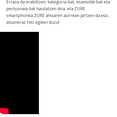
Erraza da erabiltzen: kategoria bat, esamolde bat eta
pertsonaia bat hautatzen dira, eta ZURE
smartphonea ZURE ahoaren aurrean jartzen da eta…
alsazieraz hitz egiten duzu!