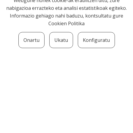
Webgune honek cookie-ak erabiltzen ditu, zure
nabigazioa errazteko eta analisi estatistikoak egiteko.
Informazio gehiago nahi baduzu, kontsultatu gure
Cookien Politika
Onartu
Ukatu
Konfiguratu
SOZIOLINGUISTIKA KLUSTERRA
MARTIN UGALDE KULTUR PARKEA, 20140 –
ANDOAIN · kluster@soziolinguistika.eus · Tel.:
943 592 556
LEGE OHARRA