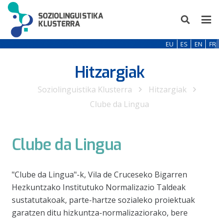
EU
ES
EN
FR
Hitzargiak
Soziolinguistika Klusterra
Hitzargiak
Clube da Lingua
Clube da Lingua
"Clube da Lingua"-k, Vila de Cruceseko Bigarren
Hezkuntzako Institutuko Normalizazio Taldeak
sustatutakoak, parte-hartze sozialeko proiektuak
garatzen ditu hizkuntza-normalizaziorako, bere