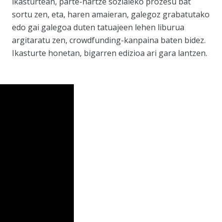
ikasturtean, parte-hartze sozialeko prozesu bat
sortu zen, eta, haren amaieran, galegoz grabatutako
edo gai galegoa duten tatuajeen lehen liburua
argitaratu zen, crowdfunding-kanpaina baten bidez.
Ikasturte honetan, bigarren edizioa ari gara lantzen.