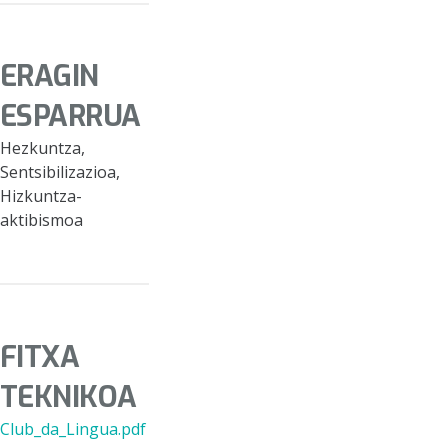
ERAGIN
ESPARRUA
Hezkuntza,
Sentsibilizazioa,
Hizkuntza-
aktibismoa
FITXA
TEKNIKOA
Club_da_Lingua.pdf