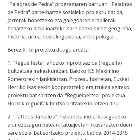
"Palabras de Pedra" programaren barruan. "Palabras
de Pedra" parte-hartze sozialeko proiektu bat da,
jarrerak hobetzeko eta galegoaren erabilerak
hedatzeko diziplinarteko sare baten bidez: geografia,
historia, artea, soziolinguistika, antropologia…
Bereziki, bi proiektu ditugu ardatz:
1. "Regueifesta": ahozko inprobisazioa (regueifa)
bultzatzea irakaskuntzan, Baioko IES Maximino
Romerorekin lankidetzan. Prozesu horretan, Euskal
Herriko ikasleekin kooperatzeko eta trukea egiteko
proiektu bat sartzen da: "Regueibertso" proiektua.
Horrek regueifak bertsolaritzarekin lotzen ditu.
2. "Tattoos da Galiza": hizkuntza inoiz ikusi gabeko
alor ezezagun batean, tatuajeetan, ikusarazten duen
sare sozial bat sortzeko proiektu bat da. 2014-2015