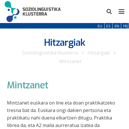
EU
ES
EN
FR
Hitzargiak
Soziolinguistika Klusterra
Hitzargiak
Mintzanet
Mintzanet
Mintzanet euskara on line eta doan praktikatzeko
tresna bat da. Euskara ongi dakien pertsona eta
praktikatu nahi duena elkartzen ditugu. Praktika
librea da, eta A2 maila aurreratua izatea da