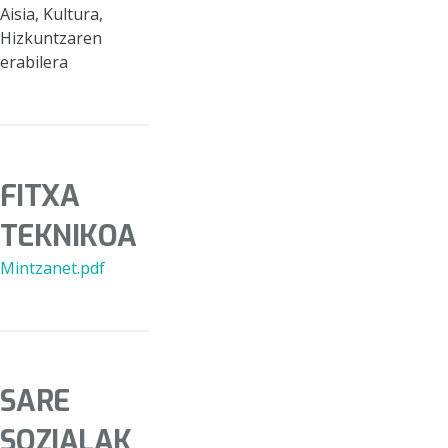
Aisia, Kultura,
Hizkuntzaren
erabilera
FITXA
TEKNIKOA
Mintzanet.pdf
SARE
SOZIALAK