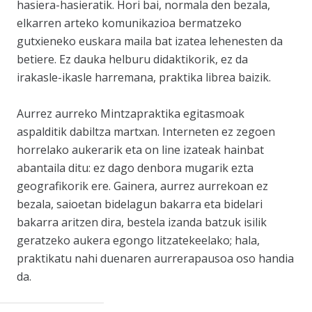
hasiera-hasieratik. Hori bai, normala den bezala,
elkarren arteko komunikazioa bermatzeko
gutxieneko euskara maila bat izatea lehenesten da
betiere. Ez dauka helburu didaktikorik, ez da
irakasle-ikasle harremana, praktika librea baizik.
Aurrez aurreko Mintzapraktika egitasmoak
aspalditik dabiltza martxan. Interneten ez zegoen
horrelako aukerarik eta on line izateak hainbat
abantaila ditu: ez dago denbora mugarik ezta
geografikorik ere. Gainera, aurrez aurrekoan ez
bezala, saioetan bidelagun bakarra eta bidelari
bakarra aritzen dira, bestela izanda batzuk isilik
geratzeko aukera egongo litzatekeelako; hala,
praktikatu nahi duenaren aurrerapausoa oso handia
da.