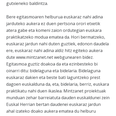
gutxieneko baldintza.
Bere egitasmoaren helburua euskaraz nahi adina
jarduteko aukera ez duen pertsona orori etxetik
atera gabe eta komeni zaion ordutegian euskara
praktikatzeko modua ematea da. Hori bermatzeko,
euskaraz jardun nahi duten guztiek, edonon daudela
ere, euskaraz nahi adina aldiz hitz egiteko aukera
dute www.mintzanet.net webgunearen bidez.
Egitasmoa guztiz doakoa da eta ezinbesteko bi
oinarri ditu: bidelaguna eta bidelaria. Bidelaguna
euskaraz dakien eta beste bati laguntzeko prest
dagoen euskalduna da, eta, bidelaria, berriz, euskara
praktikatu nahi duen ikaslea. Mintzanet proiektuak
munduan zehar barreiatuta dauden euskaldunei zein
Euskal Herrian bertan daudenei euskaraz jardun
ahal izateko doako aukera ematea du helburu