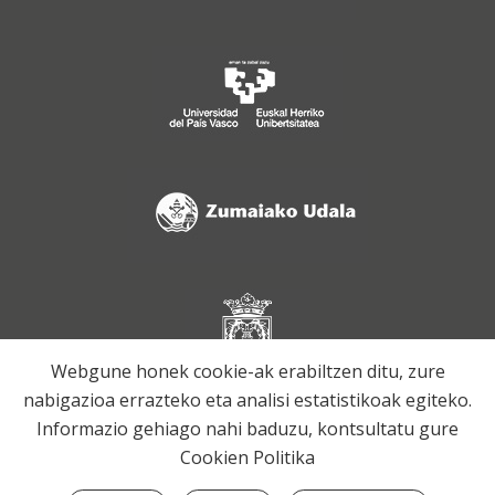
Webgune honek cookie-ak erabiltzen ditu, zure
nabigazioa errazteko eta analisi estatistikoak egiteko.
Informazio gehiago nahi baduzu, kontsultatu gure
Cookien Politika