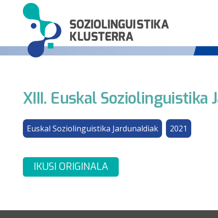
XIII. Euskal Soziolinguistika
Euskal Soziolinguistika Jardunaldiak
2021
IKUSI ORIGINALA