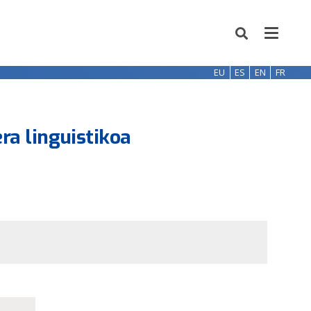
EU
ES
EN
FR
era linguistikoa