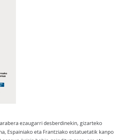
arabera ezaugarri desberdinekin, gizarteko
na, Espainiako eta Frantziako estatuetatik kanpo