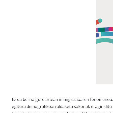
Ez da berria gure artean immigrazioaren fenomenoa. 
egitura demografikoan aldaketa sakonak eragin ditu 