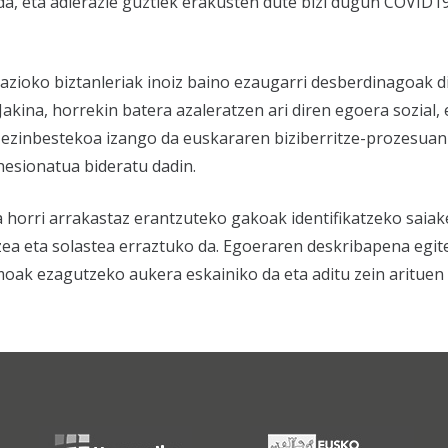
a, eta adierazle guztiek erakusten dute bizi dugun COVID19
ioko biztanleriak inoiz baino ezaugarri desberdinagoak dit
akina, horrekin batera azaleratzen ari diren egoera sozial,
ezinbestekoa izango da euskararen biziberritze-prozesuan 
hesionatua bideratu dadin.
 horri arrakastaz erantzuteko gakoak identifikatzeko saiak
zea eta solastea erraztuko da. Egoeraren deskribapena egit
k ezagutzeko aukera eskainiko da eta aditu zein arituen a