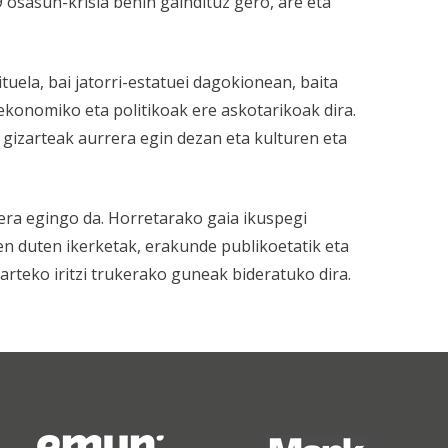
 osasun-krisia behin gaindituz gero, are eta
uela, bai jatorri-estatuei dagokionean, baita
 ekonomiko eta politikoak ere askotarikoak dira.
gizarteak aurrera egin dezan eta kulturen eta
era egingo da. Horretarako gaia ikuspegi
en duten ikerketak, erakunde publikoetatik eta
rteko iritzi trukerako guneak bideratuko dira.