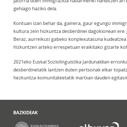
jatorria duen immigrazioa nabarmenki handitzen ari d
gehiago haziko dela.
Kontuan izan behar da, gainera, gaur egungo immigraz
kultura zein hizkuntza desberdinei dagokionean ere. J
Beraz, aurreikusi gabeko konplexutasuna kudeatzea 
hizkuntzen arteko errespetuan eraikitako gizarte ko
2021eko Euskal Soziolinguistika Jardunaldian erronka
desberdinetatik lantzen duten pertsonak elkar topat
hezkuntza-komunitateetatik martxan dauden egitasmoa
BAZKIDEAK