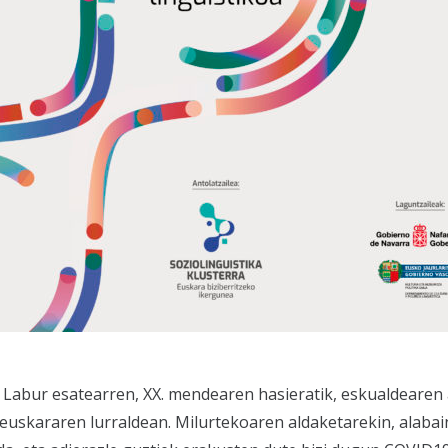
Labur esatearren, XX. mendearen hasieratik, eskualdearen 
euskararen lurraldean. Milurtekoaren aldaketarekin, alabai