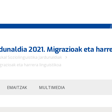
rdunaldia 2021. Migrazioak eta harr
skal Soziolinguistika Jardunaldiak
igrazioak eta harrera linguistikoa
EMAITZAK
MULTIMEDIA