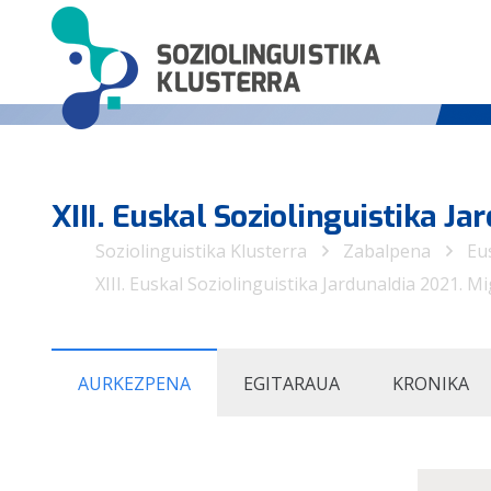
XIII. Euskal Soziolinguistika Ja
Soziolinguistika Klusterra
Zabalpena
Eu
XIII. Euskal Soziolinguistika Jardunaldia 2021. M
AURKEZPENA
EGITARAUA
KRONIKA