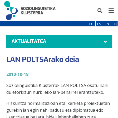
EU
ES
EN
FR
AKTUALITATEA
LAN POLTSArako deia
2010-10-18
Soziolinguistika Klusterrak LAN POLTSA osatu nahi
du etorkizun hurbileko lan-beharrei erantzuteko.
Hizkuntza normalizazioan eta ikerketa proiektuetan
gurekin lan egin nahi baduzu eta diplomatua edo
lizentziatua bazara, bidali lehenbailehen zure