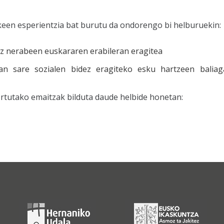
akeen esperientzia bat burutu da ondorengo bi helburuekin:
dez nerabeen euskararen erabileran eragitea
an sare sozialen bidez eragiteko esku hartzeen baliag
rtutako emaitzak bilduta daude helbide honetan: