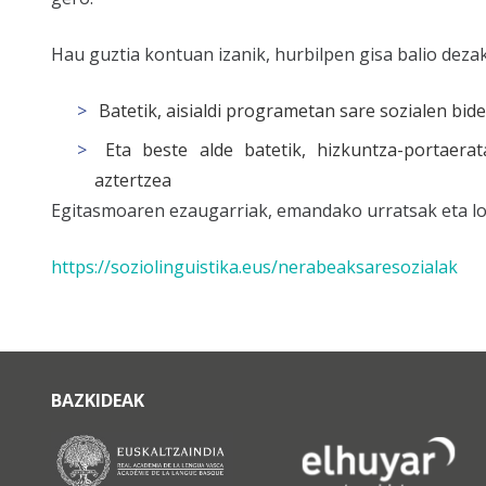
Hau guztia kontuan izanik, hurbilpen gisa balio dez
Batetik, aisialdi programetan sare sozialen bi
Eta beste alde batetik, hizkuntza-portaerat
aztertzea
Egitasmoaren ezaugarriak, emandako urratsak eta lo
https://soziolinguistika.eus/nerabeaksaresozialak
BAZKIDEAK