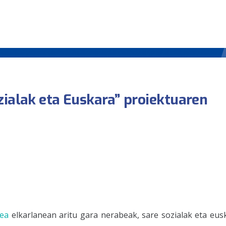
zialak eta Euskara” proiektuaren
nea
elkarlanean aritu gara nerabeak, sare sozialak eta eus