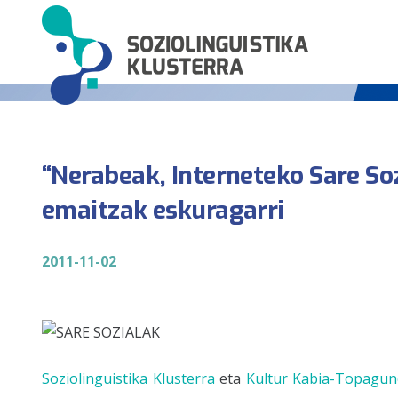
“Nerabeak, Interneteko Sare So
emaitzak eskuragarri
2011-11-02
Soziolinguistika Klusterra
eta
Kultur Kabia-Topagu