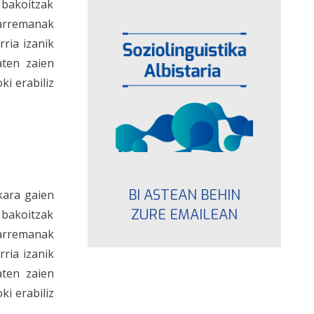
 bakoitzak
harremanak
ria izanik
aten zaien
ki erabiliz
BI ASTEAN BEHIN
kara gaien
ZURE EMAILEAN
 bakoitzak
harremanak
ria izanik
aten zaien
ki erabiliz