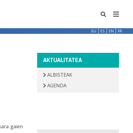
EU
ES
EN
FR
AKTUALITATEA
ALBISTEAK
AGENDA
kara gaien