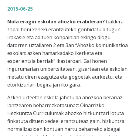
2015-06-25
Nola eragin eskolan ahozko erabileran?
Galdera
zabal honi xeheki erantzuteko gonbidatu ditugun
irakasle eta adituen konpainian ekingo diogu
datorren uztailaren 2 eta 3an “Ahozko komunikazioa
eskolan: azken hamarkadako ikerketa eta
esperientzia berriak” ikastaroari. Gai honen
ingurumarian unibertsitatean, gizartean eta eskolan
metatu diren ezagutza eta gogoetak aurkeztu, eta
etorkizunari begira jarriko gara.
Azken urteetan eskola jabetu da ahozkoa berariaz
lantzearen beharrezkotasunaz: Oinarrizko
Hezkuntza Curriculumak ahozko hizkuntzari lotuta
finkatuta dituen xedeei erantzuteaz gain, hizkuntza
normalizazioan kontuan hartu beharreko aldagai