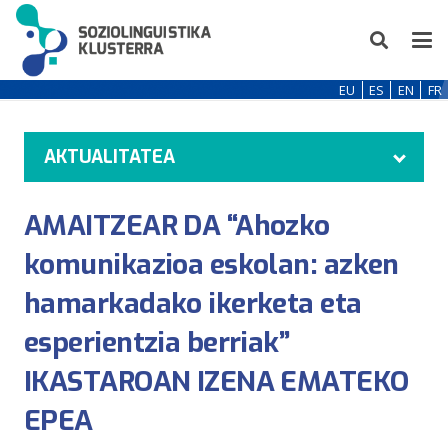
EU
ES
EN
FR
AKTUALITATEA
AMAITZEAR DA “Ahozko
komunikazioa eskolan: azken
hamarkadako ikerketa eta
esperientzia berriak”
IKASTAROAN IZENA EMATEKO
EPEA