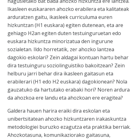
nagusietako bat bada ahozko hizkuntza ere lantzea.
Ikasleen euskararen ahozko erabilera eta kalitateak
arduratzen gaitu, ikasleek curriculuma euren
hizkuntzan (H1 euskara) egiten dutenean, eta are
gehiago H2an egiten duten testuinguruetan edo
euskara hizkuntza minorizatua den ingurune
sozialetan. Ildo horretatik, zer ahozko lantzea
dagokio eskolari? Zein aldagai kontuan hartu behar
dira testuinguru soziolinguistiko bakoitzean? Zein
helburu jarri behar dira ikasleen gaitasun eta
erabilerari (H1 edo H2 euskara) dagokionean? Nola
gauzatuko da hartutako erabaki hori? Noren ardura
da ahozkoa ere landu eta ahozkoan ere eragitea?
Galdera hauen harira eraiki dira eskolan eta
unibertsitatean ahozko hizkuntzaren irakaskuntza
metodologiei buruzko ezagutza eta praktika berriak.
Ahozkotasuna, komunikaziorako gaitasuna,