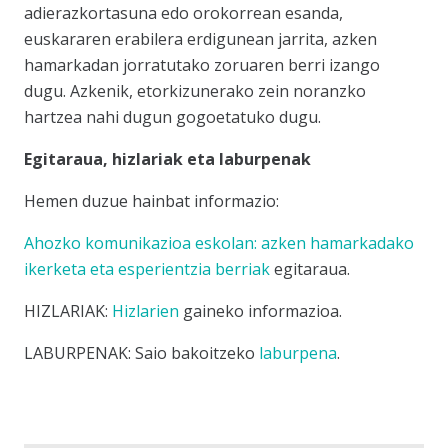
adierazkortasuna edo orokorrean esanda,
euskararen erabilera erdigunean jarrita, azken
hamarkadan jorratutako zoruaren berri izango
dugu. Azkenik, etorkizunerako zein noranzko
hartzea nahi dugun gogoetatuko dugu.
Egitaraua, hizlariak eta laburpenak
Hemen duzue hainbat informazio:
Ahozko komunikazioa eskolan: azken hamarkadako
ikerketa eta esperientzia berriak
egitaraua.
HIZLARIAK:
Hizlarien
gaineko informazioa.
LABURPENAK: Saio bakoitzeko
laburpena
.