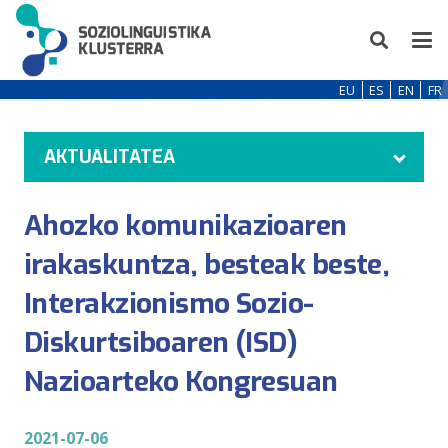
EU
ES
EN
FR
AKTUALITATEA
Ahozko komunikazioaren
irakaskuntza, besteak beste,
Interakzionismo Sozio-
Diskurtsiboaren (ISD)
Nazioarteko Kongresuan
2021-07-06