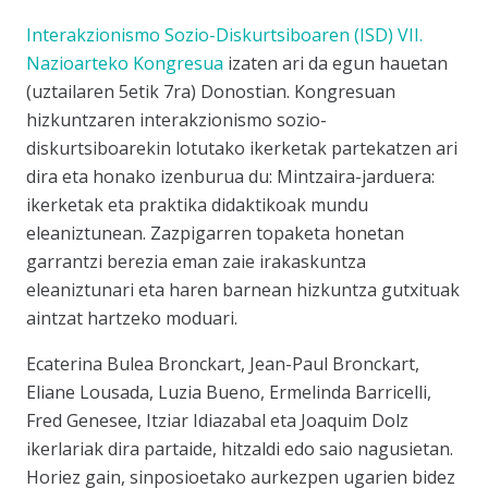
Interakzionismo Sozio-Diskurtsiboaren (ISD) VII.
Nazioarteko Kongresua
izaten ari da egun hauetan
(uztailaren 5etik 7ra) Donostian. Kongresuan
hizkuntzaren interakzionismo sozio-
diskurtsiboarekin lotutako ikerketak partekatzen ari
dira eta honako izenburua du:
Mintzaira-jarduera:
ikerketak eta praktika didaktikoak mundu
eleaniztunean
. Zazpigarren topaketa honetan
garrantzi berezia eman zaie irakaskuntza
eleaniztunari eta haren barnean hizkuntza gutxituak
aintzat hartzeko moduari.
Ecaterina Bulea Bronckart, Jean-Paul Bronckart,
Eliane Lousada, Luzia Bueno, Ermelinda Barricelli,
Fred Genesee, Itziar Idiazabal eta Joaquim Dolz
ikerlariak dira partaide, hitzaldi edo saio nagusietan.
Horiez gain, sinposioetako aurkezpen ugarien bidez