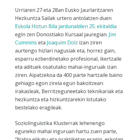
Urriaren 27 eta 28an Eusko Jaurlaritzaren
Hezkuntza Sailak urtero antolatzen duen
Eskola Hiztun Bila jardunaldien 25. ekitaldia
egin zen Donostiako Kursaal jauregian.
Jim
Cummins
eta
Joaquim Dolz
izan ziren
aurtengo hizlari nagusiak eta, horrez gain,
esparru ezberdinetako profesional, ikertzaile
eta adituek osatutako mahai-inguruak izan
ziren. Aipatzekoa da 400 parte hartzaile baino
gehiago egon zirela egun bakoitzean:
irakasleak, Berritzeguneetako teknikariak eta
hezkuntza eta hizkuntzarekin lotutako
bestelako eragileak.
Soziolinguistika Klusterrak lehenengo
eguneko mahai inguruan hartu zuen parte,
“
Nahia elikatu eta praktiketan eragin, eskolan