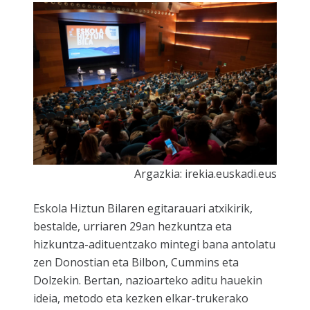
Argazkia: irekia.euskadi.eus
Eskola Hiztun Bilaren egitarauari atxikirik,
bestalde, urriaren 29an hezkuntza eta
hizkuntza-adituentzako mintegi bana antolatu
zen Donostian eta Bilbon, Cummins eta
Dolzekin. Bertan, nazioarteko aditu hauekin
ideia, metodo eta kezken elkar-trukerako