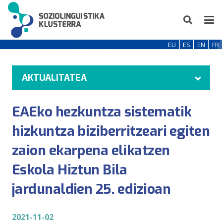
EU
ES
EN
FR
AKTUALITATEA
EAEko hezkuntza sistematik
hizkuntza biziberritzeari egiten
zaion ekarpena elikatzen
Eskola Hiztun Bila
jardunaldien 25. edizioan
2021-11-02