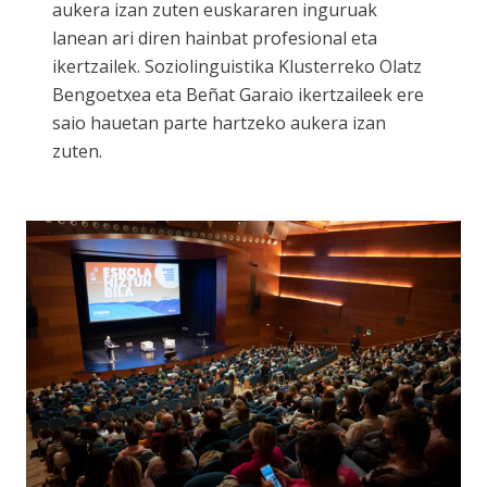
aukera izan zuten euskararen inguruak
lanean ari diren hainbat profesional eta
ikertzailek. Soziolinguistika Klusterreko Olatz
Bengoetxea eta Beñat Garaio ikertzaileek ere
saio hauetan parte hartzeko aukera izan
zuten.