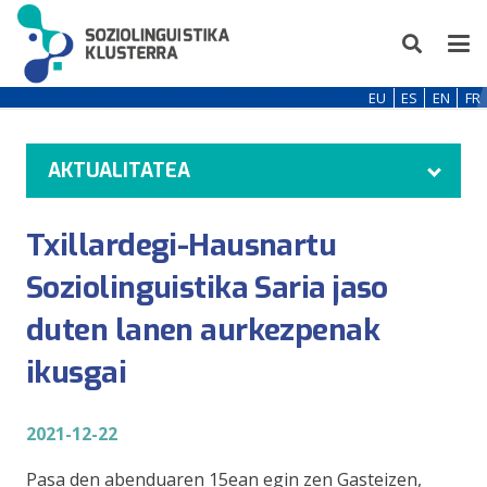
EU
ES
EN
FR
AKTUALITATEA
Txillardegi-Hausnartu
Soziolinguistika Saria jaso
duten lanen aurkezpenak
ikusgai
2021-12-22
Pasa den abenduaren 15ean egin zen Gasteizen,