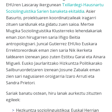
EHUren Lascaray ikergunean
Txillardegi-Hausnartu
Soziolinguistika Sarien banaketa ekitaldia
. Asier
Basurto, proiektuaren koordinatzaileak iragarri
zituen saridunak eta gidatu zuen saioa. Mertxe
Mugika Soziolinguistika Klusterreko lehendakariak
eman zion hirugarren saria Iñigo Beitia
antropologoari. Juncal Gutierrez EHUko Euskara
Errektoreordeak eman zien saria Nik ikerketa
taldearen izenean jaso zuten Estitxu Garai eta Ainara
Migueli. Eusko Jaurlaritzako Hizkuntza Politikarako
Sailburuordetzaren izenean Josune Zabalak eman
zien sari nagusiaren oroigarria Izaro Arruti eta
Sandra Prietori.
Sariak banatu ostean, hiru lanak aurkeztu zituzten
egileek:
Hezkuntza soziolinguistikoa: Euskal Herrian