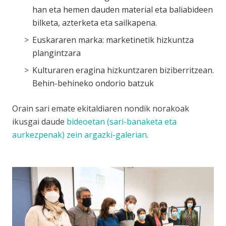
han eta hemen dauden material eta baliabideen
bilketa, azterketa eta sailkapena.
Euskararen marka: marketinetik hizkuntza
plangintzara
Kulturaren eragina hizkuntzaren biziberritzean.
Behin-behineko ondorio batzuk
Orain sari emate ekitaldiaren nondik norakoak
ikusgai daude
bideoetan (sari-banaketa eta
aurkezpenak) zein argazki-galerian
.