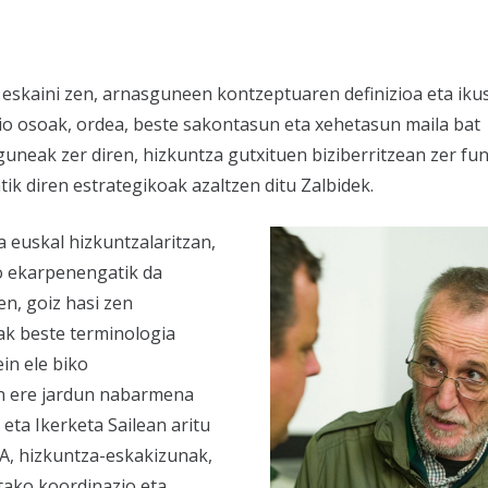
eskaini zen, arnasguneen kontzeptuaren definizioa eta iku
saio osoak, ordea, beste sakontasun eta xehetasun maila bat
guneak zer diren, hizkuntza gutxituen biziberritzean zer fun
k diren estrategikoak azaltzen ditu Zalbidek.
 euskal hizkuntzalaritzan,
o ekarpenengatik da
en, goiz hasi zen
ak beste terminologia
in ele biko
n ere jardun nabarmena
eta Ikerketa Sailean aritu
A, hizkuntza-eskakizunak,
tako koordinazio eta