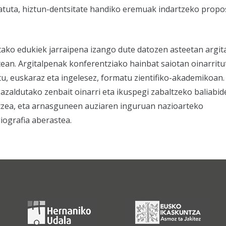
biatuta, hiztun-dentsitate handiko eremuak indartzeko pro
ako edukiek jarraipena izango dute datozen asteetan argi
tean. Argitalpenak konferentziako hainbat saiotan oinarrit
itu, euskaraz eta ingelesez, formatu zientifiko-akademikoan
azaldutako zenbait oinarri eta ikuspegi zabaltzeko baliabid
ntzea, eta arnasguneen auziaren inguruan nazioarteko
iografia aberastea.