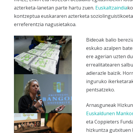
azterketa-lanetan parte hartu zuen.
Euskaltzaindia
ko
kontzeptua euskararen azterketa soziolinguistikoeta
erreferentzia nagusietakoa.
Bideoak balio berezi
eskuko azalpen baten
ere agerian uzten du
errealitatearen salb
adierazle baizik. Ho
inguruko ikerketarak
pentsatzeko.
Arnasguneak Hizkunt
Euskaldunen Manko
eta Coppieters Fund
hizkuntza gutxituen 