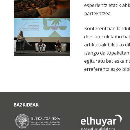
esperientzietatik a
partekatzea.
Konferentzian landut
den lan kolektibo ba
artikuluak bilduko d
izango da topaketan 
egituratu bat eskai
erreferentziazko bibl
BAZKIDEAK