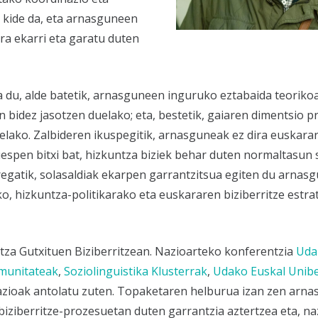
 kide da, eta arnasguneen
ra ekarri eta garatu duten
a du, alde batetik, arnasguneen inguruko eztabaida teoriko
 bidez jasotzen duelako; eta, bestetik, gaiaren dimentsio p
elako. Zalbideren ikuspegitik, arnasguneak ez dira euskara
uespen bitxi bat, hizkuntza biziek behar duten normaltasun 
rregatik, solasaldiak ekarpen garrantzitsua egiten du arnas
o, hizkuntza-politikarako eta euskararen biziberritze estra
za Gutxituen Biziberritzean. Nazioarteko konferentzia
Udal
munitateak
,
Soziolinguistika Klusterrak
,
Udako Euskal Unibe
azioak antolatu zuten. Topaketaren helburua izan zen arn
biziberritze-prozesuetan duten garrantzia aztertzea eta, n