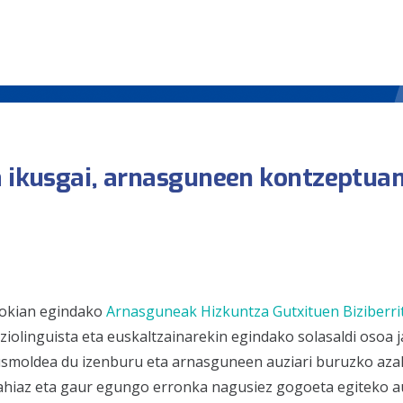
a ikusgai, arnasguneen kontzeptua
zokian egindako
Arnasguneak Hizkuntza Gutxituen Biziberri
oziolinguista eta euskaltzainarekin egindako solasaldi osoa j
usmoldea
du izenburu eta arnasguneen auziari buruzko aza
nahiaz eta gaur egungo erronka nagusiez gogoeta egiteko 