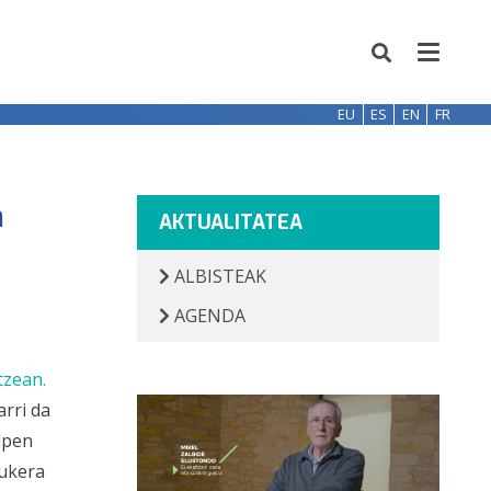
EU
ES
EN
FR
n
AKTUALITATEA
ALBISTEAK
AGENDA
tzean.
arri da
lpen
aukera