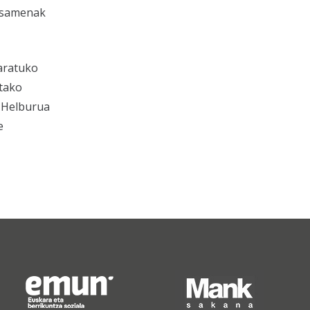
posamenak
taratuko
utako
. Helburua
e