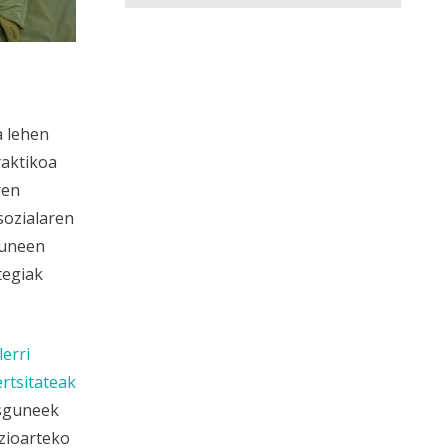
a lehen
raktikoa
ren
sozialaren
guneen
tegiak
erri
rtsitateak
asguneek
azioarteko