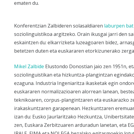
ematen du.
Konferentzian Zalbideren solasaldiaren
laburpen bat
soziolinguistikoa argitzeko. Orain ikusgai jarri den 
eskaintzen du: elkarrizketa luzeagoaren bidez, arnas
betetzen duten eta euskararen etorkizunerako zergati
Mikel Zalbide
Elustondo Donostian jaio zen 1951n, eta
soziolinguistikan eta hizkuntza-plangintzan egindak
ezaguna. Industria Ingeniaritza ikasketak egin ondor
euskararen normalizazioaren alorrean lanean, beste
teknikoaren, corpus-plangintzaren eta euskarazko ze
irakaskuntzaren garapenean. Hezkuntzaren eremua
izan du: Eusko Jaurlaritzako Hezkuntza, Unibertsitate 
zen, Euskara Zerbitzuaren arduradun lanetan, eta EG
IRALE, EIMA eta NOLEGA bezalako egitasmoekin lotu