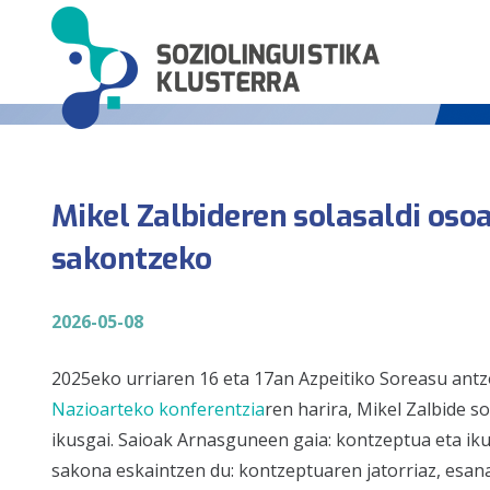
Mikel Zalbideren solasaldi oso
sakontzeko
2026-05-08
2025eko urriaren 16 eta 17an Azpeitiko Soreasu ant
Nazioarteko konferentzia
ren harira, Mikel Zalbide s
ikusgai. Saioak
Arnasguneen gaia: kontzeptua eta ik
sakona eskaintzen du: kontzeptuaren jatorriaz, esa