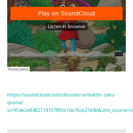
https://soundcloud.com/slklusterra/mattin-zaku-
ipuina?
si=954e2e84821741078f6b1de76ce27d4b&utm_source=c