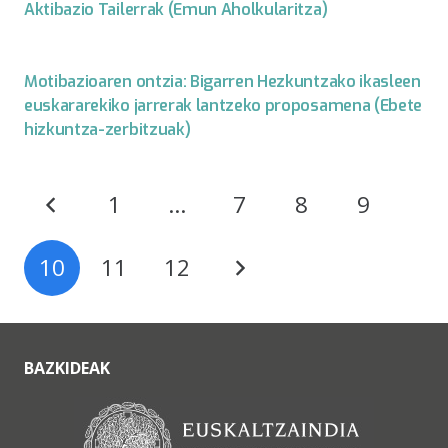
Aktibazio Tailerrak (Emun Aholkularitza)
Motibazioaren ontzia: Bigarren Hezkuntzako ikasleen
euskararekiko jarrerak lantzeko proposamena (Ebete
hizkuntza-zerbitzuak)
1
…
7
8
9
10
11
12
BAZKIDEAK