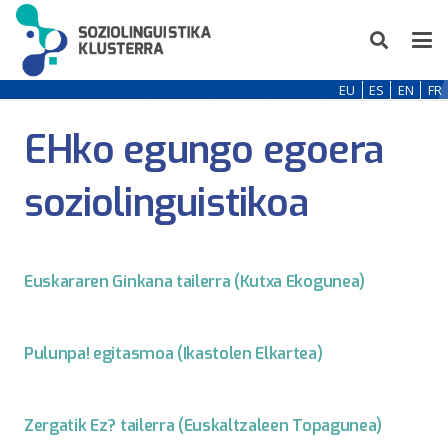
EU
ES
EN
FR
EHko egungo egoera
soziolinguistikoa
Euskararen Ginkana tailerra (Kutxa Ekogunea)
Pulunpa! egitasmoa (Ikastolen Elkartea)
Zergatik Ez? tailerra (Euskaltzaleen Topagunea)