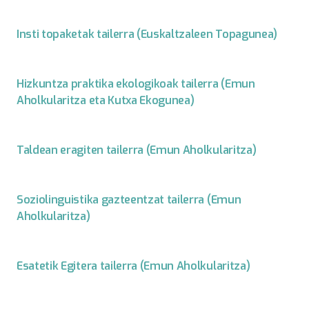
Insti topaketak tailerra (Euskaltzaleen Topagunea)
Hizkuntza praktika ekologikoak tailerra (Emun
Aholkularitza eta Kutxa Ekogunea)
Taldean eragiten tailerra (Emun Aholkularitza)
Soziolinguistika gazteentzat tailerra (Emun
Aholkularitza)
Esatetik Egitera tailerra (Emun Aholkularitza)