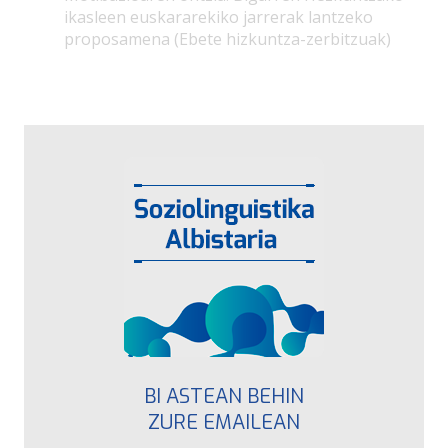
ikasleen euskararekiko jarrerak lantzeko
proposamena (Ebete hizkuntza-zerbitzuak)
BI ASTEAN BEHIN
ZURE EMAILEAN