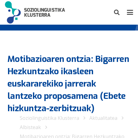
Motibazioaren ontzia: Bigarren
Hezkuntzako ikasleen
euskararekiko jarrerak
lantzeko proposamena (Ebete
hizkuntza-zerbitzuak)
Soziolinguistika Klusterra
Aktualitatea
Albisteak
Motibazioaren ontzia: Bigarren Hezkuntzako