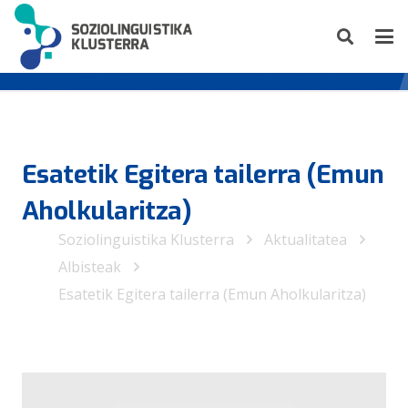
Esatetik Egitera tailerra (Emun
Aholkularitza)
Soziolinguistika Klusterra
Aktualitatea
Albisteak
Esatetik Egitera tailerra (Emun Aholkularitza)