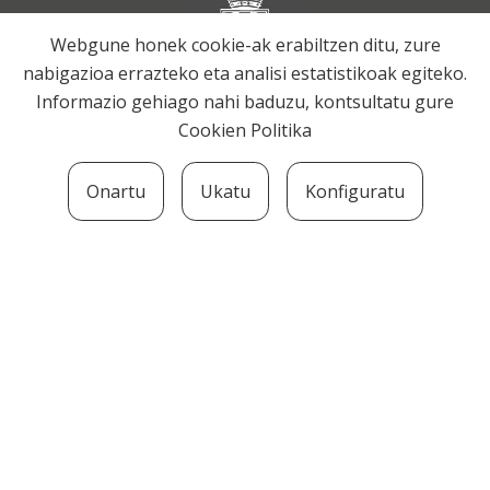
Webgune honek cookie-ak erabiltzen ditu, zure
nabigazioa errazteko eta analisi estatistikoak egiteko.
Informazio gehiago nahi baduzu, kontsultatu gure
Cookien Politika
Onartu
Ukatu
Konfiguratu
SOZIOLINGUISTIKA KLUSTERRA
MARTIN UGALDE KULTUR PARKEA, 20140 –
ANDOAIN · kluster@soziolinguistika.eus · Tel.:
943 592 556