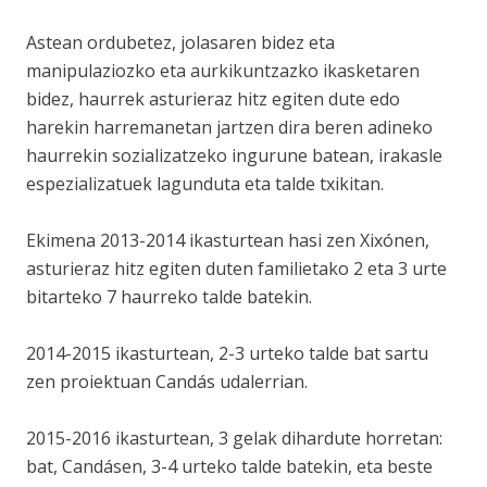
Astean ordubetez, jolasaren bidez eta
manipulaziozko eta aurkikuntzazko ikasketaren
bidez, haurrek asturieraz hitz egiten dute edo
harekin harremanetan jartzen dira beren adineko
haurrekin sozializatzeko ingurune batean, irakasle
espezializatuek lagunduta eta talde txikitan.
Ekimena 2013-2014 ikasturtean hasi zen Xixónen,
asturieraz hitz egiten duten familietako 2 eta 3 urte
bitarteko 7 haurreko talde batekin.
2014-2015 ikasturtean, 2-3 urteko talde bat sartu
zen proiektuan Candás udalerrian.
2015-2016 ikasturtean, 3 gelak dihardute horretan:
bat, Candásen, 3-4 urteko talde batekin, eta beste