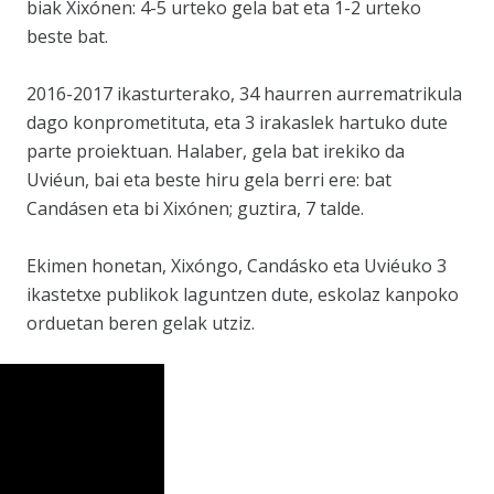
biak Xixónen: 4-5 urteko gela bat eta 1-2 urteko
beste bat.
2016-2017 ikasturterako, 34 haurren aurrematrikula
dago konprometituta, eta 3 irakaslek hartuko dute
parte proiektuan. Halaber, gela bat irekiko da
Uviéun, bai eta beste hiru gela berri ere: bat
Candásen eta bi Xixónen; guztira, 7 talde.
Ekimen honetan, Xixóngo, Candásko eta Uviéuko 3
ikastetxe publikok laguntzen dute, eskolaz kanpoko
orduetan beren gelak utziz.