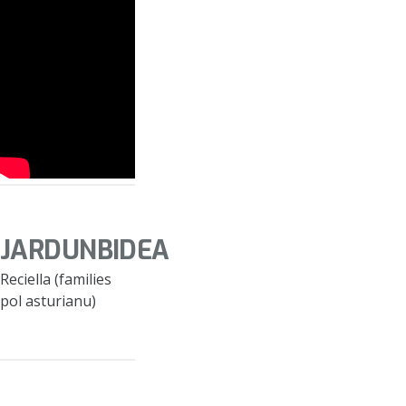
JARDUNBIDEA
Reciella (families
pol asturianu)