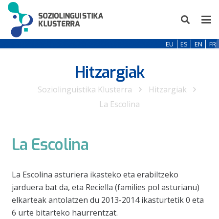
EU
ES
EN
FR
Hitzargiak
Soziolinguistika Klusterra
Hitzargiak
La Escolina
La Escolina
La Escolina asturiera ikasteko eta erabiltzeko
jarduera bat da, eta Reciella (families pol asturianu)
elkarteak antolatzen du 2013-2014 ikasturtetik 0 eta
6 urte bitarteko haurrentzat.