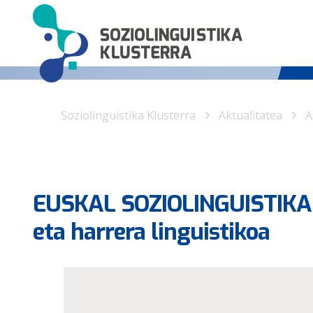
Soziolinguistika Klusterra
Aktualitatea
A
EUSKAL SOZIOLINGUISTIKA
eta harrera linguistikoa