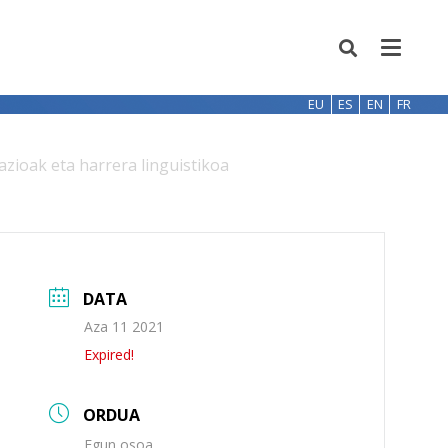
EU
ES
EN
FR
oak eta harrera linguistikoa
DATA
Aza 11 2021
Expired!
ORDUA
Egun osoa