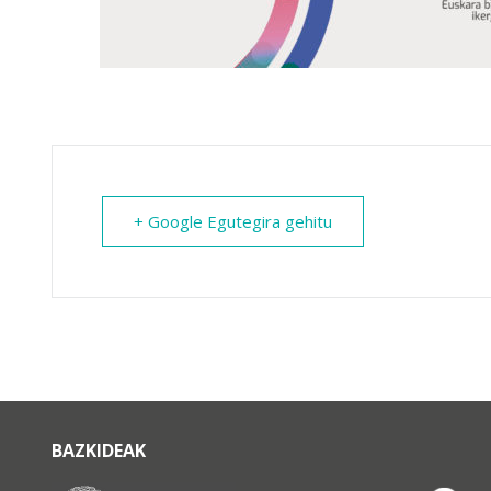
+ Google Egutegira gehitu
BAZKIDEAK