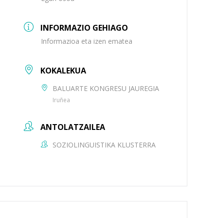
INFORMAZIO GEHIAGO
Informazioa eta izen ematea
KOKALEKUA
BALUARTE KONGRESU JAUREGIA
Iruñea
ANTOLATZAILEA
SOZIOLINGUISTIKA KLUSTERRA