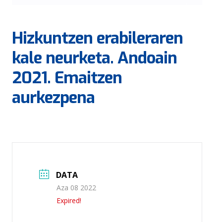
Hizkuntzen erabileraren
kale neurketa. Andoain
2021. Emaitzen
aurkezpena
DATA
Aza 08 2022
Expired!