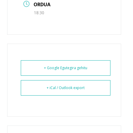
ORDUA
18:30
+ Google Egutegira gehitu
+ iCal / Outlook export