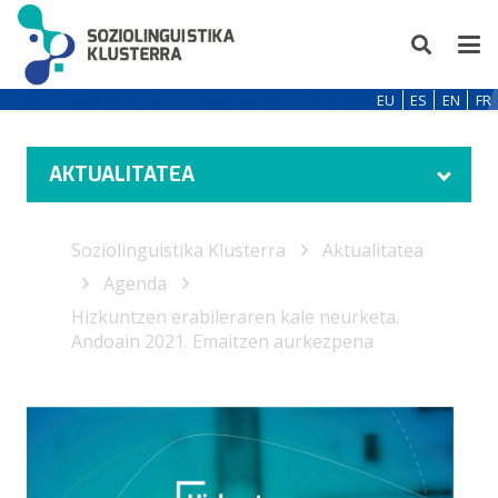
EU
ES
EN
FR
AKTUALITATEA
Soziolinguistika Klusterra
Aktualitatea
Agenda
Hizkuntzen erabileraren kale neurketa.
Andoain 2021. Emaitzen aurkezpena