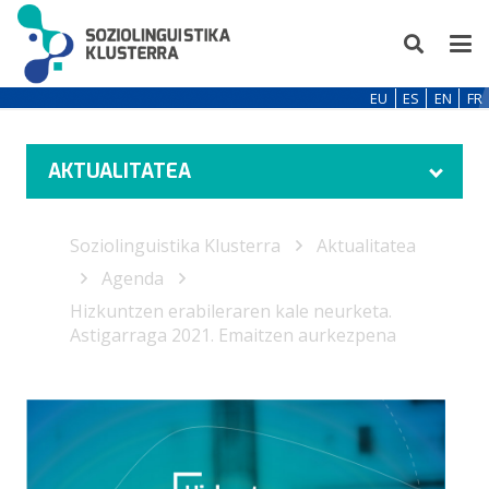
EU
ES
EN
FR
AKTUALITATEA
Soziolinguistika Klusterra
Aktualitatea
Agenda
Hizkuntzen erabileraren kale neurketa.
Astigarraga 2021. Emaitzen aurkezpena