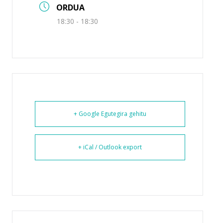
ORDUA
18:30 - 18:30
+ Google Egutegira gehitu
+ iCal / Outlook export