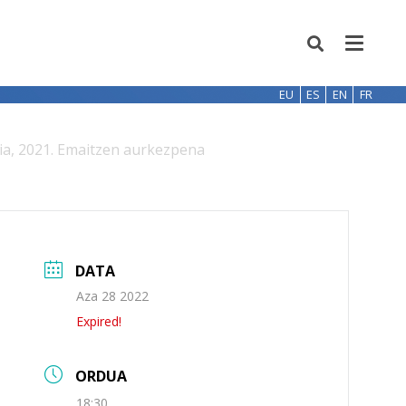
EU
ES
EN
FR
ia, 2021. Emaitzen aurkezpena
DATA
Aza 28 2022
Expired!
ORDUA
18:30