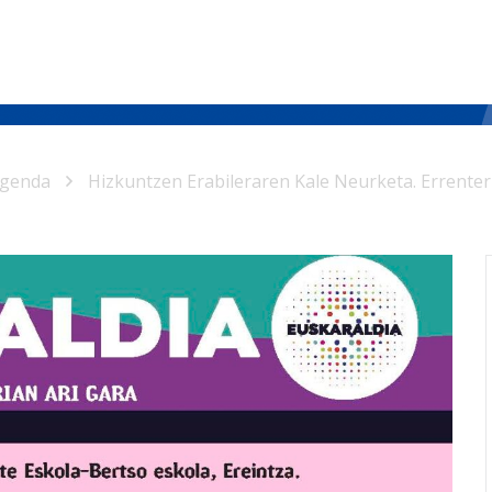
genda
Hizkuntzen Erabileraren Kale Neurketa. Errenter