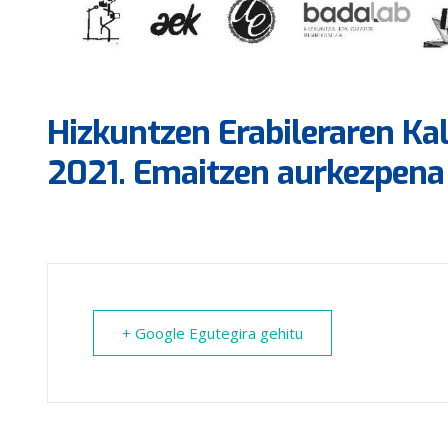
Hizkuntzen Erabileraren Kal
2021. Emaitzen aurkezpena
+ Google Egutegira gehitu