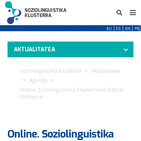
EU
ES
EN
FR
AKTUALITATEA
Soziolinguistika Klusterra
Aktualitatea
Agenda
Online. Soziolinguistika Klusterraren Batzar
Orokorra
Online. Soziolinguistika