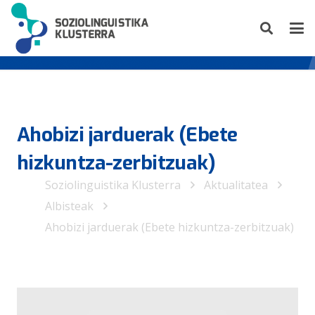
Ahobizi jarduerak (Ebete
hizkuntza-zerbitzuak)
Soziolinguistika Klusterra
Aktualitatea
Albisteak
Ahobizi jarduerak (Ebete hizkuntza-zerbitzuak)