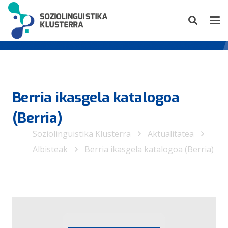
Berria ikasgela katalogoa
(Berria)
Soziolinguistika Klusterra
Aktualitatea
Albisteak
Berria ikasgela katalogoa (Berria)