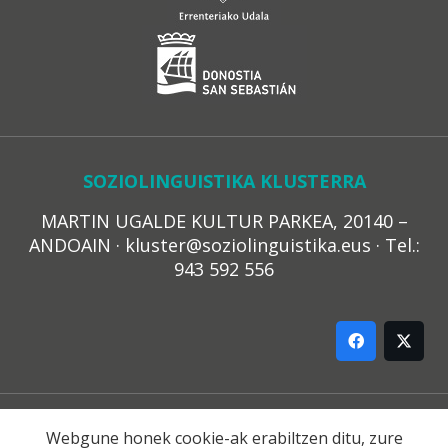
SOZIOLINGUISTIKA KLUSTERRA
MARTIN UGALDE KULTUR PARKEA, 20140 –
ANDOAIN · kluster@soziolinguistika.eus · Tel.:
943 592 556
LEGE OHARRA
Webgune honek cookie-ak erabiltzen ditu, zure
PRIBATUTASUN POLITIKA